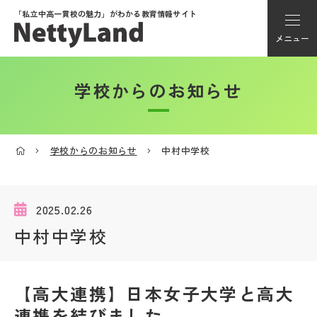
「私立中高一貫校の魅力」が
わかる教育情報サイト
メニュー
学校からのお知らせ
アカウント登録
Myページ
学校からのお知らせ
中村中学校
メニュー
学校選び
2025.02.26
中村中学校
学校動画
【高大連携】日本女子大学と高大
私学探検隊
連携を結びました