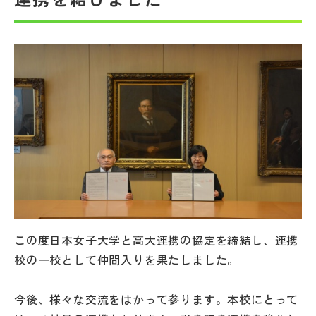
帰国生受験情報
説明会・イベント情報
よみもの
学校からのお知らせ
学校HP最新情報
この度日本女子大学と高大連携の協定を締結し、連携
特集
校の一校として仲間入りを果たしました。
NettyLandかわら版
今後、様々な交流をはかって参ります。本校にとって