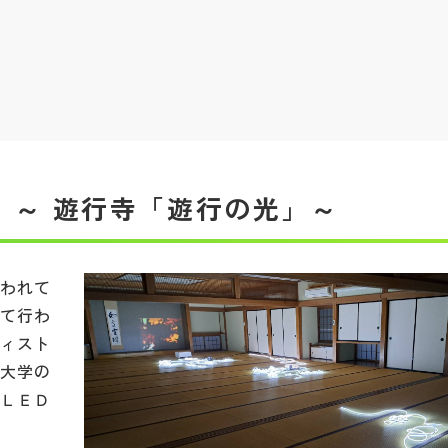
」～ 遊行寺「遊行の光」～
行われて
にて行わ
ティスト
科大学の
のＬＥＤ