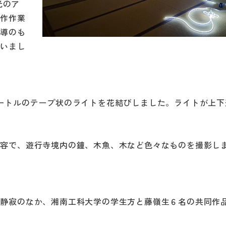
光のア
制作作業
指導のも
行いまし
ートルのテープ状のライトを花結びしました。ライトが上下
容で、遊行寺境内の鐘、木魚、木など色々なものを撮影し
静寂のなか、湘南工科大学の学生方と藤嶺生６名の共同作