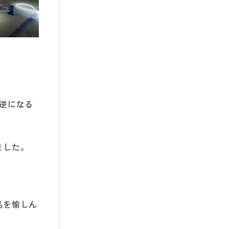
逆になる
ました。
品を愉しん