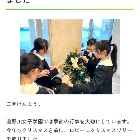
帰国生受験情報
説明会・イベント情報
よみもの
学校からのお知らせ
学校HP最新情報
ごきげんよう。
特集
瀧野川女子学園では季節の行事を大切にしています。
NettyLandかわら版
今年もクリスマスを前に、ロビーにクリスマスツリー
を飾りました。