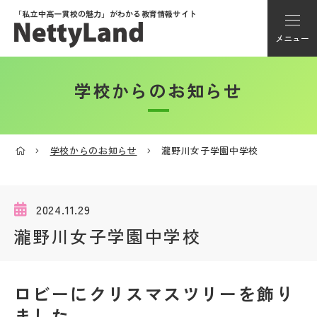
「私立中高一貫校の魅力」が
わかる教育情報サイト
メニュー
学校からのお知らせ
アカウント登録
Myページ
学校からのお知らせ
瀧野川女子学園中学校
メニュー
学校選び
2024.11.29
瀧野川女子学園中学校
学校動画
ロビーにクリスマスツリーを飾り
私学探検隊
ました