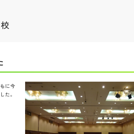
学校
た
ともに今
ました。