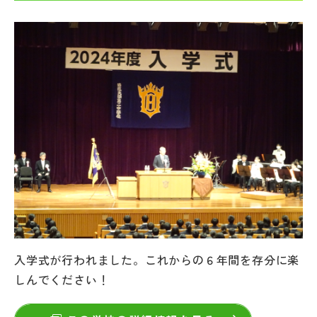
帰国生受験情報
説明会・イベント情報
よみもの
学校からのお知らせ
学校HP最新情報
特集
入学式が行われました。これからの６年間を存分に楽
しんでください！
NettyLandかわら版