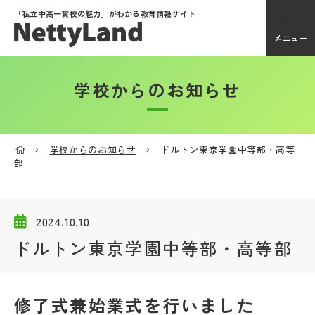
「私立中高一貫校の魅力」が
わかる教育情報サイト
メニュー
学校からのお知らせ
アカウント登録
Myページ
学校からのお知らせ
ドルトン東京学園中等部・高等
部
メニュー
学校選び
2024.10.10
ドルトン東京学園中等部・高等部
学校動画
私学探検隊
修了式兼始業式を行いました