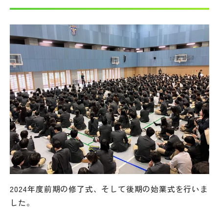
帰国生受験情報
説明会・イベント情報
よみもの
学校からのお知らせ
学校HP最新情報
特集
2024年度前期の修了式、そして後期の始業式を行いま
NettyLandかわら版
した。