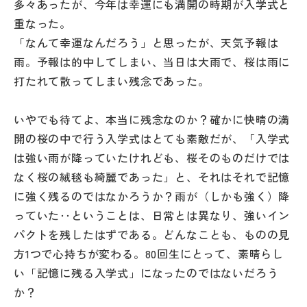
多々あったが、今年は幸運にも満開の時期が入学式と
その他
重なった。
「なんて幸運なんだろう」と思ったが、天気予報は
お問い合わせ
雨。予報は的中してしまい、当日は大雨で、桜は雨に
打たれて散ってしまい残念であった。
個人情報保護方針
いやでも待てよ、本当に残念なのか？確かに快晴の満
サイトマップ
開の桜の中で行う入学式はとても素敵だが、「入学式
は強い雨が降っていたけれども、桜そのものだけでは
なく桜の絨毯も綺麗であった」と、それはそれで記憶
運営会社
に強く残るのではなかろうか？雨が（しかも強く）降
っていた‥ということは、日常とは異なり、強いイン
パクトを残したはずである。どんなことも、ものの見
方1つで心持ちが変わる。80回生にとって、素晴らし
い「記憶に残る入学式」になったのではないだろう
か？