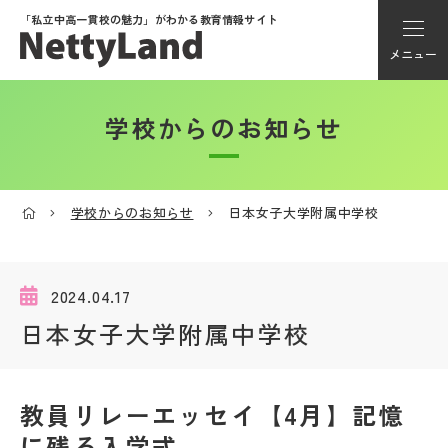
「私立中高一貫校の魅力」が
わかる教育情報サイト
メニュー
学校からのお知らせ
アカウント登録
Myページ
学校からのお知らせ
日本女子大学附属中学校
メニュー
学校選び
2024.04.17
日本女子大学附属中学校
学校動画
教員リレーエッセイ【4月】記憶
私学探検隊
に残る入学式