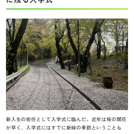
帰国生受験情報
説明会・イベント情報
よみもの
学校からのお知らせ
学校HP最新情報
特集
新入生の担任として入学式に臨んだ。近年は桜の開花
NettyLandかわら版
が早く、入学式にはすでに新緑の季節ということも