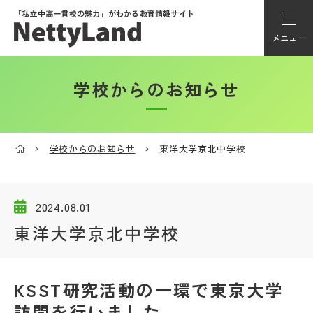
「私立中高一貫校の魅力」が
わかる教育情報サイト
メニュー
学校からのお知らせ
アカウント登録
Myページ
学校からのお知らせ
東洋大学京北中学校
メニュー
学校選び
2024.08.01
東洋大学京北中学校
学校動画
KSST研究活動の一環で東京大学
私学探検隊
訪問を行いました