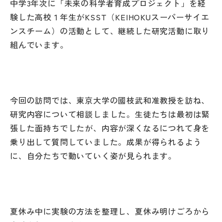
中学3年次に「未来の科学者育成プロジェクト」を経
その他
験した高校１年生がKSST（KEIHOKUスーパーサイエ
ンスチーム）の活動として、継続した研究活動に取り
お問い合わせ
組んでいます。
個人情報保護方針
サイトマップ
今回の訪問では、東京大学の國枝武和准教授を訪ね、
研究内容について相談しました。生徒たちは最初は緊
張した面持ちでしたが、内容が深くなるにつれて身を
運営会社
乗り出して質問していました。成果が得られるよう
に、自分たちで動いていく姿が見られます。
夏休み中に実験の方法を整理し、夏休み明けごろから