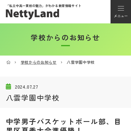
「私立中高一貫校の魅力」が
わかる教育情報サイト
メニュー
学校からのお知らせ
アカウント登録
Myページ
学校からのお知らせ
八雲学園中学校
メニュー
学校選び
2024.07.27
八雲学園中学校
学校動画
中学男子バスケットボール部、目
私学探検隊
黒区夏季大会準優勝！