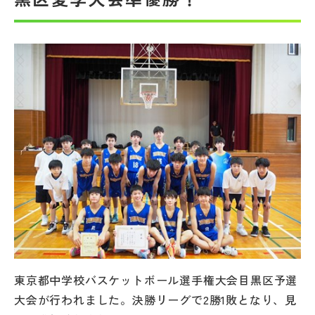
帰国生受験情報
説明会・イベント情報
よみもの
学校からのお知らせ
学校HP最新情報
特集
東京都中学校バスケットボール選手権大会目黒区予選
NettyLandかわら版
大会が行われました。決勝リーグで2勝1敗となり、見