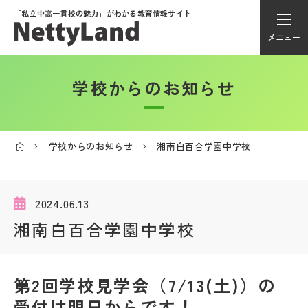
「私立中高一貫校の魅力」が
わかる教育情報サイト
メニュー
学校からのお知らせ
アカウント登録
Myページ
学校からのお知らせ
湘南白百合学園中学校
メニュー
学校選び
2024.06.13
湘南白百合学園中学校
学校動画
第2回学校見学会（7/13(土)）の
私学探検隊
受付は明日からです！