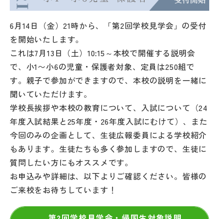
その他
6月14日（金）21時から、「第2回学校見学会」の受付
お問い合わせ
を開始いたします。
これは7月13日（土）10:15～本校で開催する説明会
個人情報保護方針
で、小1〜小6の児童・保護者対象、定員は250組で
す。親子で参加ができますので、本校の説明を一緒に
聞いていただけます。
サイトマップ
学校長挨拶や本校の教育について、入試について（24
年度入試結果と25年度・26年度入試にむけて）、また
運営会社
今回のみの企画として、生徒広報委員による学校紹介
もあります。生徒たちも多く参加しますので、生徒に
質問したい方にもオススメです。
お申込みや詳細は、以下よりご確認ください。皆様の
ご来校をお待ちしています！
第2回学校見学会・帰国生対象説明