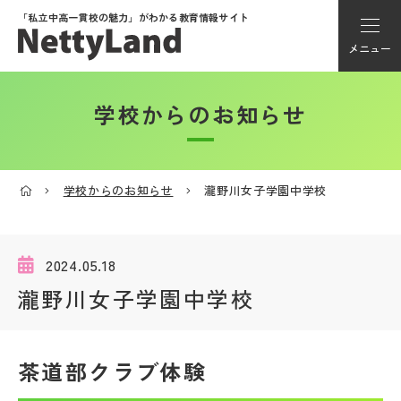
「私立中高一貫校の魅力」が
わかる教育情報サイト
メニュー
学校からのお知らせ
アカウント登録
Myページ
学校からのお知らせ
瀧野川女子学園中学校
メニュー
学校選び
2024.05.18
瀧野川女子学園中学校
学校動画
茶道部クラブ体験
私学探検隊