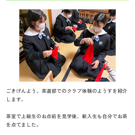
帰国生受験情報
説明会・イベント情報
よみもの
学校からのお知らせ
学校HP最新情報
ごきげんよう。茶道部でのクラブ体験のようすを紹介
します。
特集
茶室で上級生のお点前を見学後、新入生も自分でお茶
NettyLandかわら版
を点てました。