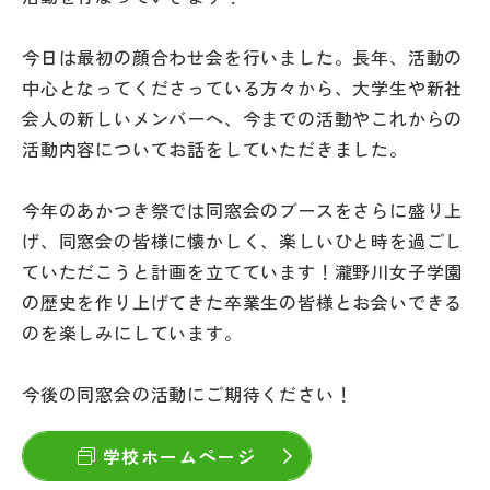
その他
今日は最初の顔合わせ会を行いました。長年、活動の
お問い合わせ
中心となってくださっている方々から、大学生や新社
会人の新しいメンバーへ、今までの活動やこれからの
個人情報保護方針
活動内容についてお話をしていただきました。
今年のあかつき祭では同窓会のブースをさらに盛り上
サイトマップ
げ、同窓会の皆様に懐かしく、楽しいひと時を過ごし
ていただこうと計画を立てています！瀧野川女子学園
運営会社
の歴史を作り上げてきた卒業生の皆様とお会いできる
のを楽しみにしています。
今後の同窓会の活動にご期待ください！
学校ホームページ