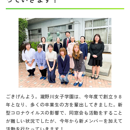
帰国生受験情報
説明会・イベント情報
よみもの
学校からのお知らせ
学校HP最新情報
ごきげんよう。瀧野川女子学園は、今年度で創立９８
特集
年となり、多くの卒業生の方を輩出してきました。新
型コロナウイルスの影響で、同窓会も活動をすること
NettyLandかわら版
が難しい状況でしたが、今年から新メンバーを加えて
活動を行なっていきます！