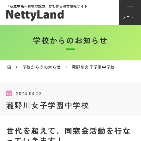
「私立中高一貫校の魅力」が
わかる教育情報サイト
メニュー
学校からのお知らせ
アカウント登録
Myページ
学校からのお知らせ
瀧野川女子学園中学校
メニュー
学校選び
2024.04.23
瀧野川女子学園中学校
学校動画
世代を超えて、同窓会活動を行な
私学探検隊
っていきます！