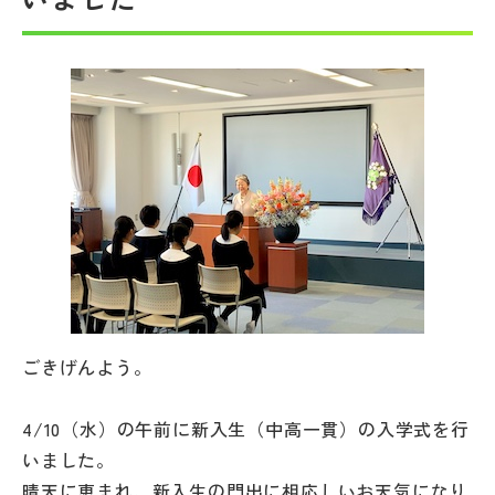
帰国生受験情報
説明会・イベント情報
よみもの
学校からのお知らせ
学校HP最新情報
ごきげんよう。
特集
4/10（水）の午前に新入生（中高一貫）の入学式を行
NettyLandかわら版
いました。
晴天に恵まれ、新入生の門出に相応しいお天気になり