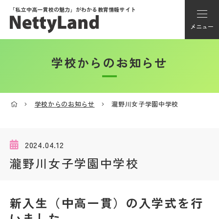
「私立中高一貫校の魅力」が
わかる教育情報サイト
メニュー
学校からのお知らせ
アカウント登録
Myページ
学校からのお知らせ
瀧野川女子学園中学校
メニュー
学校選び
2024.04.12
瀧野川女子学園中学校
学校動画
新入生（中高一貫）の入学式を行
私学探検隊
いました