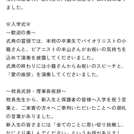
その他
ました。
お問い合わせ
🌸入学式🌸
〜歓迎の奏〜
個人情報保護方針
式典の冒頭では、本校の卒業生でバイオリニストの小
籠さんと、ピアニストの米山さんがお祝いの気持ちを
込めて演奏を披露してくださいました。
サイトマップ
式典の終わりには小籠さんからお祝いのスピーチと、
「愛の挨拶」を演奏してくださいました。
運営会社
〜校長式辞・理事長祝辞〜
校長先生から、新入生と保護者の皆様へ入学を祝う言
葉と、ご来賓の方々へご参列いただいたことへの御礼
の言葉がありました。
新入生の皆さまには「全てのことに思い切り挑戦し、
なにより楽しんでください」というお話がありまし