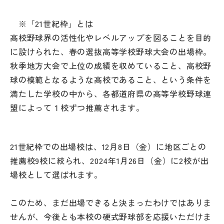
その他
※「21世紀枠」とは
お問い合わせ
高校野球界の活性化やレベルアップを図ることを目的
に設けられた、春の選抜高等学校野球大会の出場枠。
個人情報保護方針
秋季地方大会で上位の成績を収めていること、高校野
球の模範となるような高校であること、という条件を
満たした学校の中から、各都道府県の高等学校野球連
サイトマップ
盟によって１校ずつ推薦されます。
運営会社
21世紀枠での出場校は、12月8日（金）に地区ごとの
推薦校9校に絞られ、2024年1月26日（金）に2校が出
場校として選ばれます。
このため、まだ出場できると決まったわけではありま
せんが、今後とも本校の硬式野球部を応援いただけま