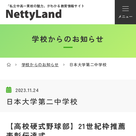
「私立中高一貫校の魅力」が
わかる教育情報サイト
メニュー
学校からのお知らせ
アカウント登録
Myページ
学校からのお知らせ
日本大学第二中学校
メニュー
学校選び
2023.11.24
日本大学第二中学校
学校動画
【高校硬式野球部】21世紀枠推薦
私学探検隊
表彰伝達式