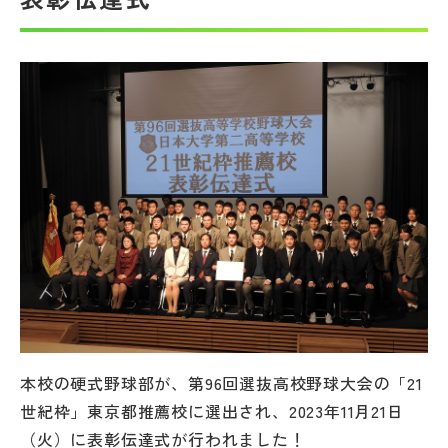
帰国生受験情報
説明会・イベント情報
よみもの
学校からのお知らせ
学校HP最新情報
特集
本校の硬式野球部が、第96回選抜高校野球大会の「21
NettyLandかわら版
世紀枠」東京都推薦校に選出され、2023年11月21日
（火）に表彰伝達式が行われました！