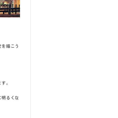
堂を描こう
ます。
に明るくな