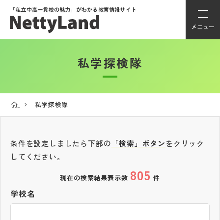
「私立中高一貫校の魅力」が
わかる教育情報サイト
メニュー
私学探検隊
アカウント登録
Myページ
私学探検隊
メニュー
学校選び
条件を設定しましたら下部の
「検索」ボタン
をクリック
してください。
805
学校動画
現在の検索結果表示数
件
学校名
私学探検隊