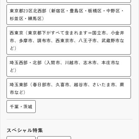
その他
東京都23区北西部（新宿区・豊島区・板橋区・中野区・
杉並区・練馬区）
お問い合わせ
西東京（東京都下がすべて含まれます＝国立市、小金井
個人情報保護方針
市、多摩市、調布市、西東京市、八王子市、武蔵野市な
ど）
サイトマップ
埼玉西部・北部（入間市、川越市、志木市、本庄市な
ど）
運営会社
埼玉東部（春日部市、久喜市、越谷市、さいたま市、蕨
市など）
千葉・茨城
スペシャル特集