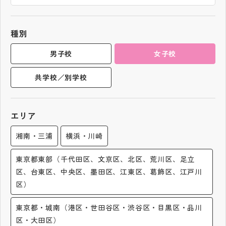
帰国生受験情報
種別
説明会・イベント情報
男子校
女子校
共学校／別学校
よみもの
学校からのお知らせ
エリア
湘南・三浦
横浜・川崎
学校HP最新情報
東京都東部（千代田区、文京区、北区、荒川区、足立
区、台東区、中央区、墨田区、江東区、葛飾区、江戸川
特集
区）
NettyLandかわら版
東京都・城南（港区・世田谷区・渋谷区・目黒区・品川
区・大田区）