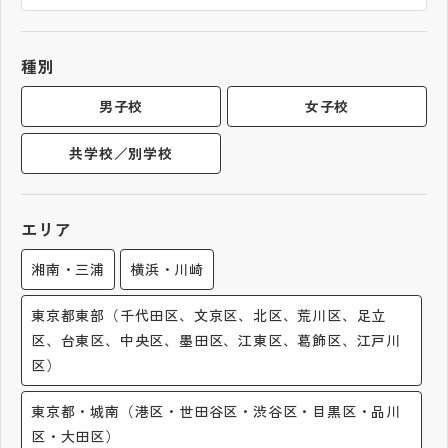
帰国生受験情報
種別
説明会・イベント情報
男子校
女子校
共学校／別学校
よみもの
学校からのお知らせ
エリア
湘南・三浦
横浜・川崎
学校HP最新情報
東京都東部（千代田区、文京区、北区、荒川区、足立
区、台東区、中央区、墨田区、江東区、葛飾区、江戸川
特集
区）
NettyLandかわら版
東京都・城南（港区・世田谷区・渋谷区・目黒区・品川
区・大田区）