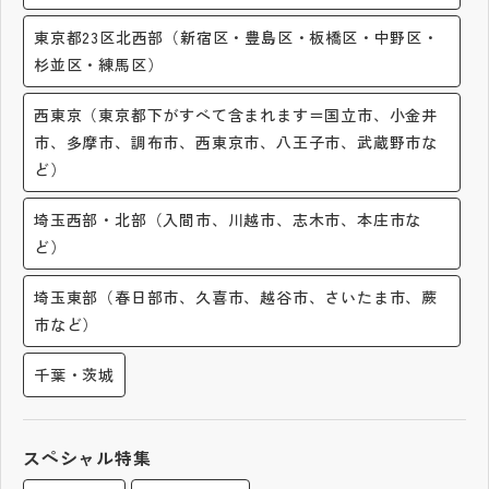
その他
東京都23区北西部（新宿区・豊島区・板橋区・中野区・
杉並区・練馬区）
お問い合わせ
西東京（東京都下がすべて含まれます＝国立市、小金井
個人情報保護方針
市、多摩市、調布市、西東京市、八王子市、武蔵野市な
ど）
サイトマップ
埼玉西部・北部（入間市、川越市、志木市、本庄市な
ど）
運営会社
埼玉東部（春日部市、久喜市、越谷市、さいたま市、蕨
市など）
千葉・茨城
スペシャル特集