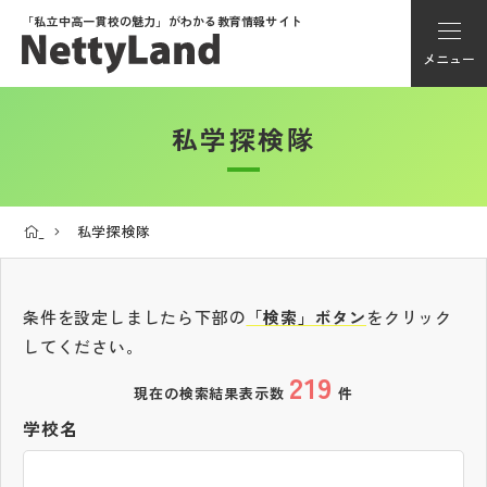
「私立中高一貫校の魅力」が
わかる教育情報サイト
メニュー
私学探検隊
アカウント登録
Myページ
私学探検隊
メニュー
学校選び
条件を設定しましたら下部の
「検索」ボタン
をクリック
してください。
219
学校動画
現在の検索結果表示数
件
学校名
私学探検隊