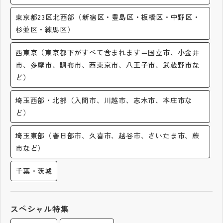
その他
東京都23区北西部（新宿区・豊島区・板橋区・中野区・
杉並区・練馬区）
お問い合わせ
西東京（東京都下がすべて含まれます＝国立市、小金井
個人情報保護方針
市、多摩市、調布市、西東京市、八王子市、武蔵野市な
ど）
サイトマップ
埼玉西部・北部（入間市、川越市、志木市、本庄市な
ど）
運営会社
埼玉東部（春日部市、久喜市、越谷市、さいたま市、蕨
市など）
千葉・茨城
スペシャル特集