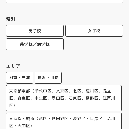
帰国生受験情報
種別
説明会・イベント情報
男子校
女子校
共学校／別学校
よみもの
学校からのお知らせ
エリア
湘南・三浦
横浜・川崎
学校HP最新情報
東京都東部（千代田区、文京区、北区、荒川区、足立
区、台東区、中央区、墨田区、江東区、葛飾区、江戸川
特集
区）
NettyLandかわら版
東京都・城南（港区・世田谷区・渋谷区・目黒区・品川
区・大田区）