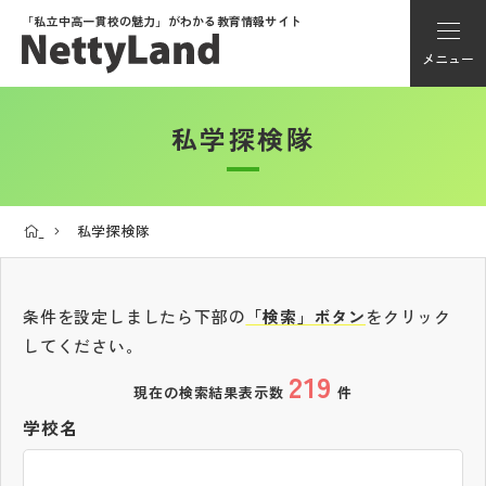
「私立中高一貫校の魅力」が
わかる教育情報サイト
メニュー
私学探検隊
アカウント登録
Myページ
私学探検隊
メニュー
学校選び
条件を設定しましたら下部の
「検索」ボタン
をクリック
してください。
219
学校動画
現在の検索結果表示数
件
学校名
私学探検隊