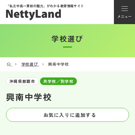
「私立中高一貫校の魅力」が
わかる教育情報サイト
メニュー
学校選び
アカウント登録
Myページ
学校選び
興南中学校
メニュー
沖縄県那覇市
共学校／別学校
学校選び
興南中学校
学校動画
お気に入りに追加する
私学探検隊