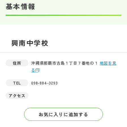
基本情報
帰国生受験情報
説明会・イベント情報
興南中学校
よみもの
学校からのお知らせ
住所
沖縄県那覇市古島１丁目７番地の１
地図を見
る
学校HP最新情報
TEL
098-884-3293
アクセス
特集
お気に入りに追加する
NettyLandかわら版