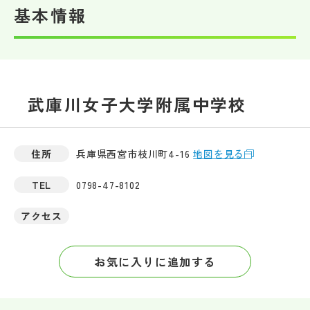
基本情報
帰国生受験情報
説明会・イベント情報
武庫川女子大学附属中学校
よみもの
学校からのお知らせ
住所
兵庫県西宮市枝川町4-16
地図を見る
TEL
0798-47-8102
学校HP最新情報
アクセス
特集
お気に入りに追加する
NettyLandかわら版