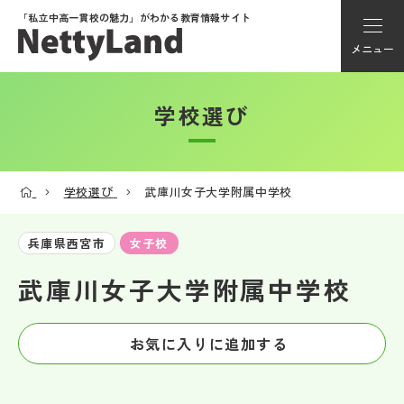
「私立中高一貫校の魅力」が
わかる教育情報サイト
メニュー
学校選び
アカウント登録
Myページ
学校選び
武庫川女子大学附属中学校
メニュー
兵庫県西宮市
女子校
学校選び
武庫川女子大学附属中学校
学校動画
お気に入りに追加する
私学探検隊