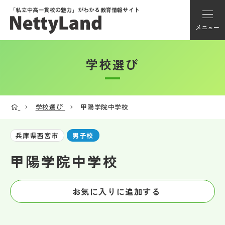
「私立中高一貫校の魅力」が
わかる教育情報サイト
メニュー
学校選び
アカウント登録
Myページ
学校選び
甲陽学院中学校
メニュー
兵庫県西宮市
男子校
学校選び
甲陽学院中学校
学校動画
お気に入りに追加する
私学探検隊