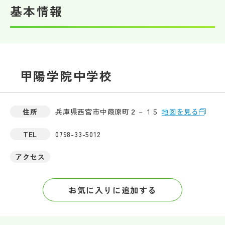
基本情報
帰国生受験情報
説明会・イベント情報
甲陽学院中学校
よみもの
学校からのお知らせ
住所
兵庫県西宮市中葭原町２－１５
地図を見る
TEL
0798-33-5012
学校HP最新情報
アクセス
特集
お気に入りに追加する
NettyLandかわら版