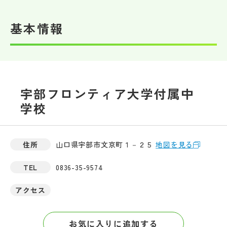
帰国生受験情報
基本情報
説明会・イベント情報
よみもの
宇部フロンティア大学付属中
学校
学校からのお知らせ
学校HP最新情報
住所
山口県宇部市文京町１－２５
地図を見る
TEL
0836-35-9574
特集
アクセス
NettyLandかわら版
お気に入りに追加する