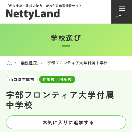
「私立中高一貫校の魅力」が
わかる教育情報サイト
メニュー
学校選び
アカウント登録
Myページ
学校選び
宇部フロンティア大学付属中学校
メニュー
山口県宇部市
共学校／別学校
学校選び
宇部フロンティア大学付属
中学校
学校動画
お気に入りに追加する
私学探検隊