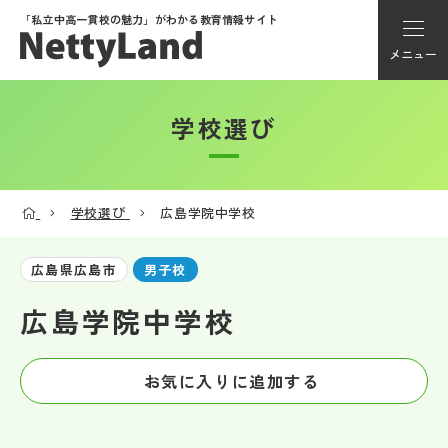
「私立中高一貫校の魅力」が
わかる教育情報サイト
メニュー
学校選び
アカウント登録
Myページ
学校選び
広島学院中学校
メニュー
広島県広島市
男子校
学校選び
広島学院中学校
学校動画
お気に入りに追加する
私学探検隊