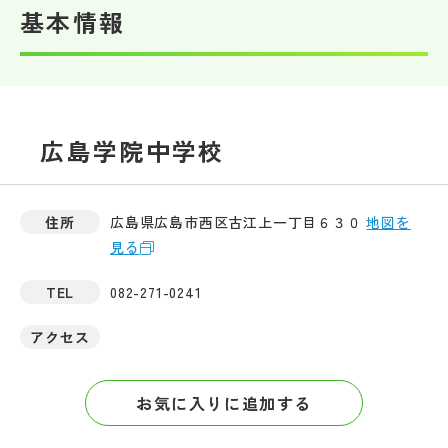
基本情報
帰国生受験情報
説明会・イベント情報
広島学院中学校
よみもの
学校からのお知らせ
住所
広島県広島市西区古江上一丁目６３０
地図を
見る
学校HP最新情報
TEL
082-271-0241
アクセス
特集
お気に入りに追加する
NettyLandかわら版