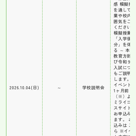
感 模擬授
を通して
業や校内
囲気をご
ください
模擬授業 
「入学後
分」を体
る ～ 本校
教育方針
び令和９
入試につ
もご説明
します。 
イベント
2026.10.04(日)
～
学校説明会
1ヶ月前
（※）よ
ミライコ
スサイト
お申込み
ます。 お
込みは こ
ら ※イベ