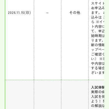
スサイト
お申込み
2026.11.15(日)
～
その他
ます。 お
込みは こ
ら ※イベ
ト内容に
て、申込
始時期は
ります。
新の情報
ップペー
ご確認く
い） ※日
や内容は
する場合
ざいます。
入試体験会
実際の会
入試を体
よう！ 問
の解説な