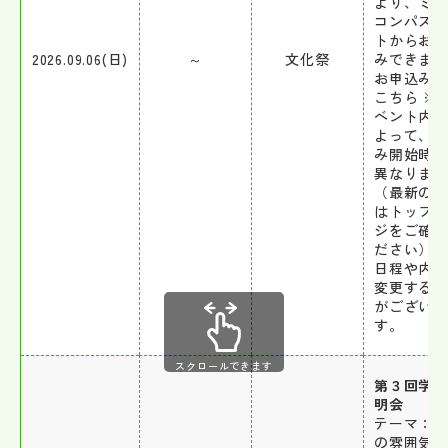
より、ミ
コンパス
トからお
2026.09.06(日)
～
文化祭
みできま
お申込みは
こちら ※
ベント内
よって、
み開始時
異なりま
（最新の
はトップ
ジをご確
ださい） 
日程や内
変更する
がございま
す。
スクロールできます
第３回学
明会
テーマ：
の雰囲気