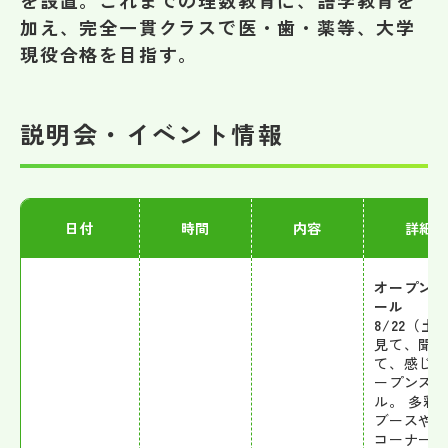
を設置。これまでの理数教育に、語学教育を
その他
加え、完全一貫クラスで医・歯・薬等、大学
現役合格を目指す。
お問い合わせ
説明会・イベント情報
個人情報保護方針
サイトマップ
日付
時間
内容
詳細
運営会社
オープン
ール
8/22（土
見て、聞い
て、感じ
ープンス
ル。 多彩
ブースや
コーナー