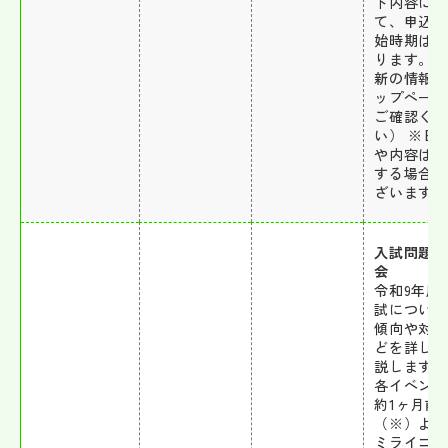
ト内容に
て、申込
始時期は
ります。
新の情報
ップペー
ご確認く
い） ※日
や内容は
する場合
ざいます。
入試問題
会
令和9年度
試につい
傾向や対
どを詳し
説します。
各イベン
約1ヶ月前
（※）よ
ミライコ