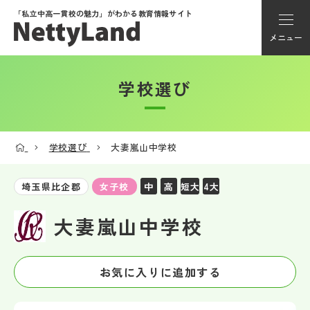
「私立中高一貫校の魅力」が
わかる教育情報サイト
メニュー
学校選び
アカウント登録
Myページ
学校選び
大妻嵐山中学校
メニュー
中
高
短大
4大
埼玉県比企郡
女子校
学校選び
大妻嵐山中学校
学校動画
お気に入りに追加する
私学探検隊