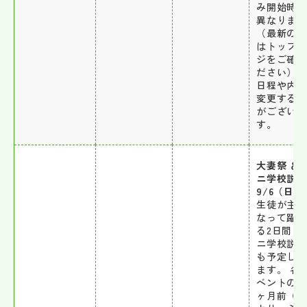
み開始時
異なりま
（最新の
はトップ
ジをご確
ださい） 
日程や内
変更する
がございま
す。
大妻祭 ＆
ニ学校説
9/6（日）
生徒が主
なって躍
る2日間！
ニ学校説
も予定し
ます。 各
ベントの約
ヶ月前（