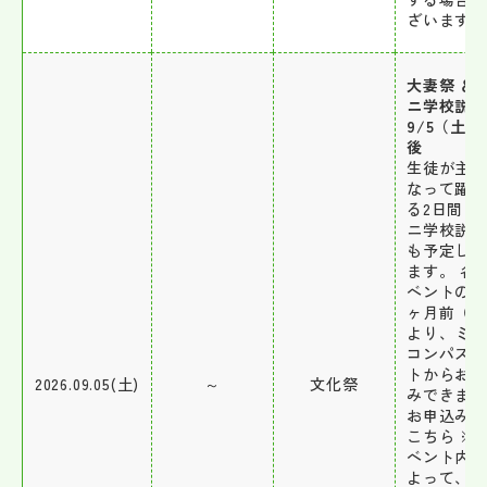
ざいます。
大妻祭 ＆
ニ学校説
9/5（土）
後
生徒が主
なって躍
る2日間！
ニ学校説
も予定し
ます。 各
ベントの約
ヶ月前（
より、ミ
コンパス
トからお
2026.09.05(土)
～
文化祭
みできま
お申込みは
こちら ※
ベント内
よって、