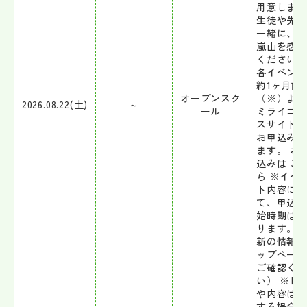
用意しま
生徒や先
一緒に、
嵐山を感
ください！
各イベン
約1ヶ月前
オープンスク
（※）よ
2026.08.22(土)
～
ール
ミライコ
スサイト
お申込み
ます。 お
込みは こ
ら ※イベ
ト内容に
て、申込
始時期は
ります。
新の情報
ップペー
ご確認く
い） ※日
や内容は
する場合