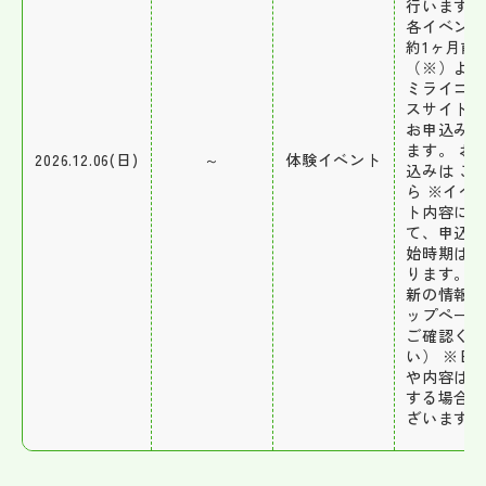
行います。
各イベン
約1ヶ月前
（※）よ
ミライコ
スサイト
お申込み
ます。 お
2026.12.06(日)
～
体験イベント
込みは こ
ら ※イベ
ト内容に
て、申込
始時期は
ります。
新の情報
ップペー
ご確認く
い） ※日
や内容は
する場合
ざいます。