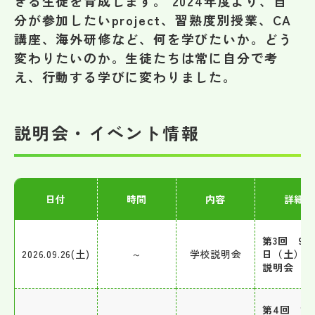
きる生徒を育成します。 2024年度より、自
その他
分が参加したいproject、習熟度別授業、CA
講座、海外研修など、何を学びたいか。どう
お問い合わせ
変わりたいのか。生徒たちは常に自分で考
え、行動する学びに変わりました。
個人情報保護方針
説明会・イベント情報
サイトマップ
運営会社
日付
時間
内容
詳細
第3回 9月
2026.09.26(土)
～
学校説明会
日（土）学
説明会
第4回 10