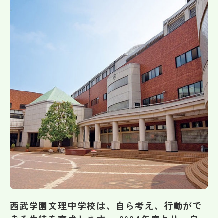
帰国生受験情報
説明会・イベント情報
よみもの
学校からのお知らせ
学校HP最新情報
特集
NettyLandかわら版
西武学園文理中学校は、自ら考え、行動がで