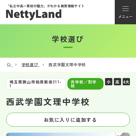
「私立中高一貫校の魅力」が
わかる教育情報サイト
メニュー
学校選び
アカウント登録
Myページ
学校選び
西武学園文理中学校
メニュー
小
高
4大
埼玉県狭山市柏原新田311-
共学校／別学
1
校
学校選び
西武学園文理中学校
学校動画
お気に入りに追加する
私学探検隊