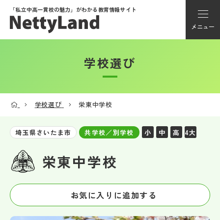
「私立中高一貫校の魅力」が
わかる教育情報サイト
メニュー
学校選び
アカウント登録
Myページ
学校選び
栄東中学校
メニュー
小
中
高
4大
埼玉県さいたま市
共学校／別学校
学校選び
栄東中学校
学校動画
お気に入りに追加する
私学探検隊