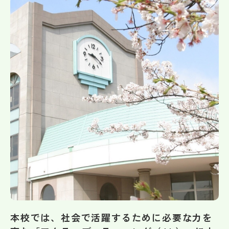
帰国生受験情報
説明会・イベント情報
よみもの
学校からのお知らせ
学校HP最新情報
特集
NettyLandかわら版
本校では、社会で活躍するために必要な力を