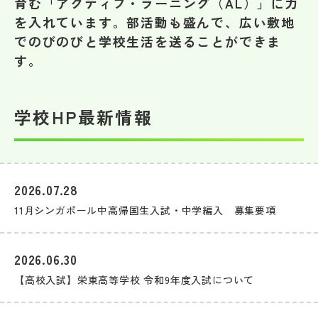
育む「アクティブ・ラーニング（AL）」に力
その他
を入れています。部活動も盛んで、広い敷地
でのびのびと学校生活を送ることができま
お問い合わせ
す。
個人情報保護方針
学校HP最新情報
サイトマップ
運営会社
2026.07.28
11月シンガポール中高帰国生入試・中学編入 募集要項
2026.06.30
【高校入試】栄東高等学校 令和9年度入試について