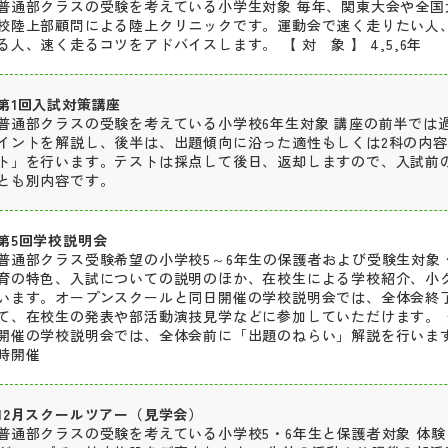
普通部クラスの受験を考えている小学生対象 毎年、関東大会や全国
校陸上部顧問による陸上クリニックです。運動会で速く走りたい人
る人、速く走るコツをアドバイスします。 【 対 象 】 4,5,6年
第1回入試対策講座
普通部クラスの受験を考えている小学校6年生対象 講座の前半では
イントを解説し、後半は、出題傾向に沿った適性もしくは2科の内
ト」を行います。テストは採点して後日、返却しますので、入試前
とも別内容です。
第5回学校説明会
普通部クラス受験希望の小学校5～6年生の保護者および受験生対象 
育の特色、入試についての説明のほか、在校生による学校紹介、小
います。オープンスクールと同日開催の学校説明会では、全体会終
て、在校生の発表や部活動演技見学などに参加していただけます。 
開催の学校説明会では、全体会前に「出題のねらい」解説を行います
時開催
12月スクールツアー（見学会）
普通部クラスの受験を考えている小学校5・6年生と保護者対象 体験