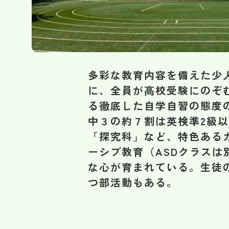
多彩な教育内容を備えた少
に、全員が高校受験にのぞ
る徹底した自学自習の態度
中３の約７割は英検準2級
「探究科」など、特色ある
ーシブ教育（ASDクラス
な心が育まれている。生徒
つ部活動もある。