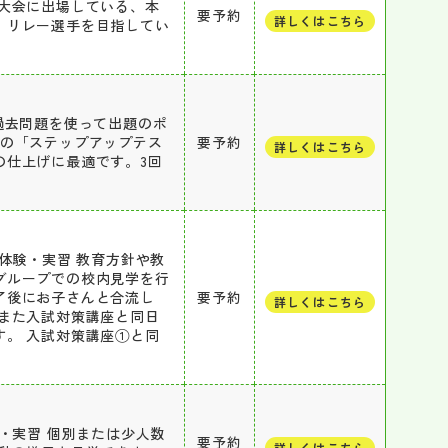
大会に出場している、本
要予約
詳しくはこちら
、リレー選手を目指してい
過去問題を使って出題のポ
容の「ステップアップテス
要予約
詳しくはこちら
の仕上げに最適です。3回
体験・実習 教育方針や教
グループでの校内見学を行
了後にお子さんと合流し
要予約
詳しくはこちら
また入試対策講座と同日
。 入試対策講座①と同
・実習 個別または少人数
要予約
詳しくはこちら