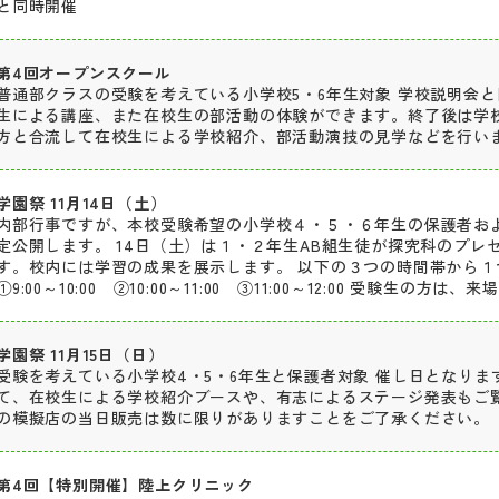
と同時開催
第4回オープンスクール
普通部クラスの受験を考えている小学校5・6年生対象 学校説明会
生による講座、また在校生の部活動の体験ができます。終了後は学
方と合流して在校生による学校紹介、部活動演技の見学などを行い
学園祭 11月14日（土）
内部行事ですが、本校受験希望の小学校４・５・６年生の保護者お
定公開します。 14日（土）は１・２年生AB組生徒が探究科のプレ
す。校内には学習の成果を展示します。 以下の３つの時間帯から１
①9:00～10:00 ②10:00～11:00 ③11:00～12:00 受験生の
学園祭 11月15日（日）
受験を考えている小学校4・5・6年生と保護者対象 催し日となり
て、在校生による学校紹介ブースや、有志によるステージ発表もご
の模擬店の当日販売は数に限りがありますことをご了承ください。
第4回【特別開催】陸上クリニック