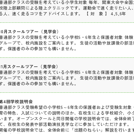
普通部クラスの受験を考えている小学生対象 毎年、関東大会や全国
校陸上部顧問による陸上クリニックです。運動会で速く走りたい人
る人、速く走るコツをアドバイスします。 【 対 象 】 4,5,6年
10月スクールツアー（見学会）
普通部クラスの受験を考えている小学校5・6年生と保護者対象 体験
グループで、校内施設をご案内します。 生徒の活動や放課後の部活
す。保護者のみの参加でも構いません。
11月スクールツアー（見学会）
普通部クラスの受験を考えている小学校5・6年生と保護者対象 体験
グループで、校内施設をご案内します。 生徒の活動や放課後の部活
す。保護者のみの参加でも構いません。
第4回学校説明会
普通部クラス受験希望の小学校5～6年生の保護者および受験生対象 
育の特色、入試についての説明のほか、在校生による学校紹介、小
います。オープンスクールと同日開催の学校説明会では、全体会終
て、在校生の発表や部活動演技見学などに参加していただけます。 
開催の学校説明会では、全体会前に「出題のねらい」解説を行います