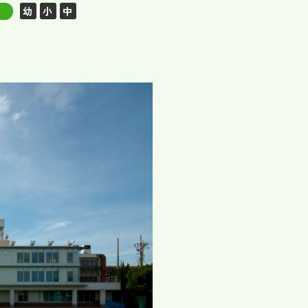
幼
小
中