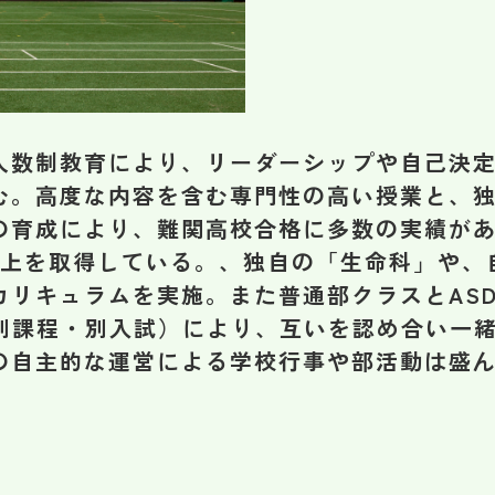
人数制教育により、リーダーシップや自己決
む。高度な内容を含む専門性の高い授業と、
の育成により、難関高校合格に多数の実績が
以上を取得している。、独自の「生命科」や、
カリキュラムを実施。また普通部クラスとAS
は別課程・別入試）により、互いを認め合い一
の自主的な運営による学校行事や部活動は盛