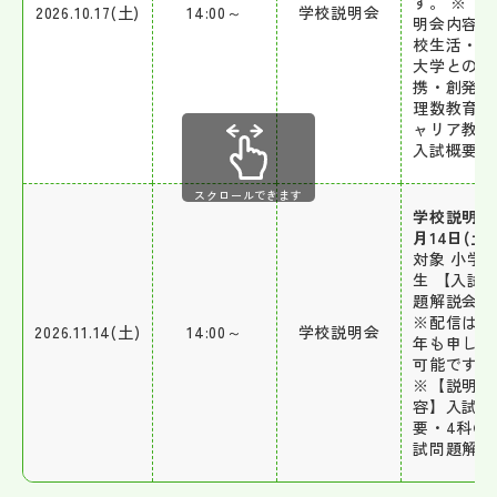
す。 ※【
2026.10.17(土)
14:00～
学校説明会
明会内容】
校生活・明
大学との連
携・創発学
理数教育・
ャリア教育
入試概要
スクロールできます
学校説明会1
月14日(土)
対象 小学6
生 【入試
題解説会】
※配信は他
2026.11.14(土)
14:00～
学校説明会
年も申し込
可能です。
※【説明会
容】入試概
要・4科の
試問題解説