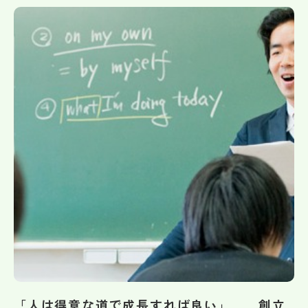
帰国生受験情報
説明会・イベント情報
よみもの
学校からのお知らせ
学校HP最新情報
特集
NettyLandかわら版
「人は得意な道で成長すれば良い」 創立