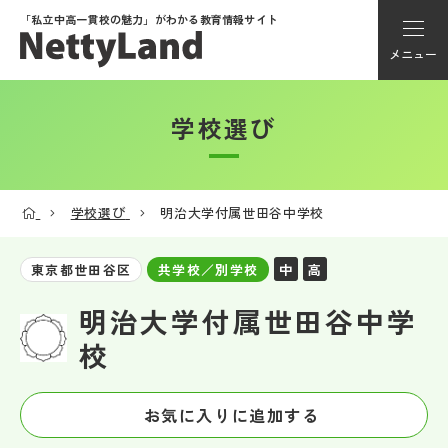
「私立中高一貫校の魅力」が
わかる教育情報サイト
メニュー
学校選び
アカウント登録
Myページ
学校選び
明治大学付属世田谷中学校
メニュー
中
高
東京都世田谷区
共学校／別学校
学校選び
明治大学付属世田谷中学
校
学校動画
お気に入りに追加する
私学探検隊