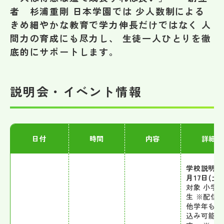
その他
者 杉浦重剛 日本学園では 少人数制による
きめ細やかな教育で学力伸長だけではなく 人
お問い合わせ
間力の育成にも尽力し、 生徒一人ひとりを徹
底的にサポートします。
個人情報保護方針
説明会・イベント情報
サイトマップ
運営会社
日付
時間
内容
詳細
学校説明会
月17日(土)
対象 小学6
生 ※配信
他学年も申
込み可能で