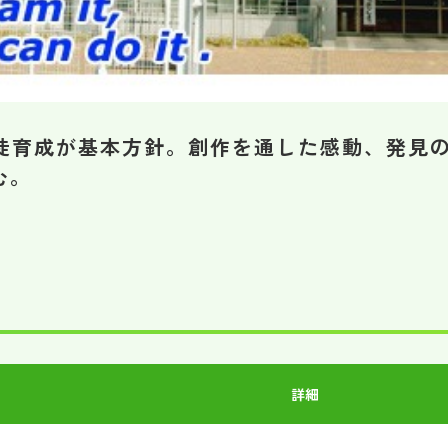
生徒育成が基本方針。創作を通した感動、発見
む。
詳細