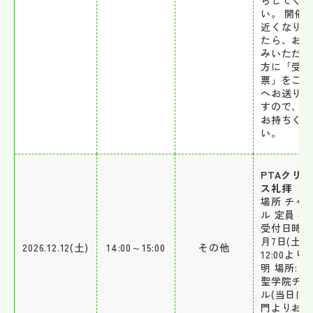
い。 開催
近くなりま
たら、お申
みいただい
方に「受験
票」をご自
へお送りし
すので、当
お持ちくだ
い。
PTAクリ
ス礼拝
場所 チャ
ル 定員 80
受付日時 1
月7日(土)
2026.12.12(土)
14:00～15:00
その他
12:00より 
明 場所: 
聖学院チャ
ル(当日は
門よりお入