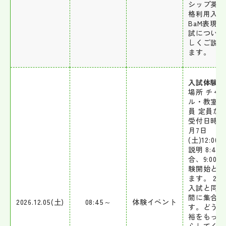
シップ英語
格利用入試
BaM表現
試について
しくご説明
ます。
入試体験会
場所 チャ
ル・教室 
員 定員な
受付日時 1
月7日
(土)12:00
説明 8:45 
合、9:00 
験開始とな
ます。 2月
入試と同じ
間に集合し
2026.12.05(土)
08:45～
体験イベント
す。どうぞ
裕をもって
らしてくだ