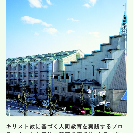
帰国生受験情報
説明会・イベント情報
よみもの
学校からのお知らせ
学校HP最新情報
特集
NettyLandかわら版
キリスト教に基づく人間教育を実践するプロ