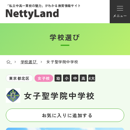
「私立中高一貫校の魅力」が
わかる教育情報サイト
メニュー
学校選び
アカウント登録
Myページ
学校選び
女子聖学院中学校
メニュー
幼
小
中
高
4大
東京都北区
女子校
学校選び
女子聖学院中学校
学校動画
お気に入りに追加する
私学探検隊