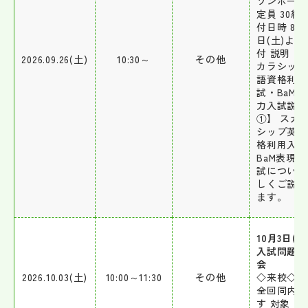
ソンホール
定員 30組 
付日時 8月
日(土)より
付 説明 【
2026.09.26(土)
10:30～
その他
カラシップ
語資格利用
試・BaM
力入試説明
①】 スカ
シップ英語
格利用入試
BaM表現
試について
しくご説明
ます。
10月3日(土
入試問題対
会
2026.10.03(土)
10:00～11:30
その他
◇来校◇ 
全回同内容
す 対象：6