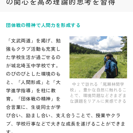
の関心を高め理論的思考を習得
帰国生受験情報
団体戦の精神で人間力を形成する
説明会・イベント情報
「文武両道」を掲げ、勉
よみもの
強もクラブ活動も充実し
た学校生活が過ごせるの
学校からのお知らせ
が城北埼玉中学校です。
のびのびとした環境のも
と、「人間形成」と「大
学校HP最新情報
中２で訪れる「尾瀬林間学
校」。豊かな自然に触れるこ
学進学指導」を柱に教
とで、環境問題などさまざま
育。「団体戦の精神」を
な課題をリアルに実感できる
特集
合言葉に、生徒同士が学
び合い、励まし合い、支え合うことで、授業やクラ
NettyLandかわら版
ブ、学校行事などで大きな成長を遂げることができま
す。