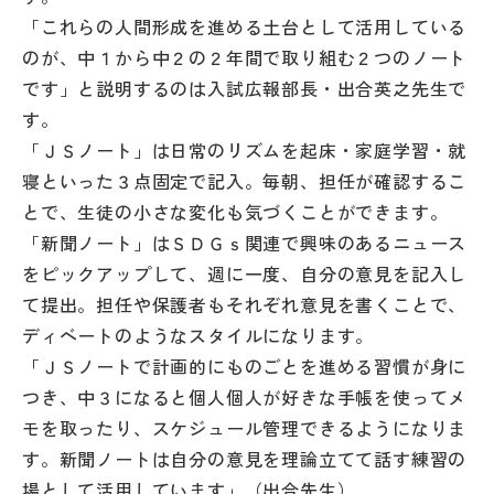
その他
「これらの人間形成を進める土台として活用している
のが、中１から中２の２年間で取り組む２つのノート
お問い合わせ
です」と説明するのは入試広報部長・出合英之先生で
す。
個人情報保護方針
「ＪＳノート」は日常のリズムを起床・家庭学習・就
寝といった３点固定で記入。毎朝、担任が確認するこ
とで、生徒の小さな変化も気づくことができます。
サイトマップ
「新聞ノート」はＳＤＧｓ関連で興味のあるニュース
をピックアップして、週に一度、自分の意見を記入し
運営会社
て提出。担任や保護者もそれぞれ意見を書くことで、
ディベートのようなスタイルになります。
「ＪＳノートで計画的にものごとを進める習慣が身に
つき、中３になると個人個人が好きな手帳を使ってメ
モを取ったり、スケジュール管理できるようになりま
す。新聞ノートは自分の意見を理論立てて話す練習の
場として活用しています」（出合先生）