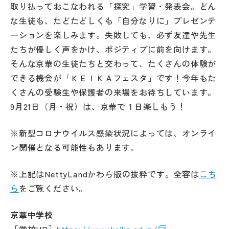
取り払っておこなわれる「探究」学習・発表会。どん
その他
な生徒も、たどたどしくも「自分なりに」プレゼンテ
お問い合わせ
ーションを楽しみます。失敗しても、必ず友達や先生
たちが優しく声をかけ、ポジティブに前を向けます。
そんな京華の生徒たちと交わって、たくさんの体験が
個人情報保護方針
できる機会が「ＫＥＩＫＡフェスタ」です！今年もた
くさんの受験生や保護者の来場をお待ちしています。
サイトマップ
9月21日（月・祝）は、京華で１日楽しもう！
※新型コロナウイルス感染状況によっては、オンライ
運営会社
ン開催となる可能性もあります。
※上記はNettyLandかわら版の抜粋です。全容は
こち
ら
をご覧ください。
京華中学校