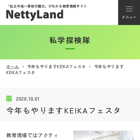
「私立中高一貫校の魅力」が
わかる教育情報サイト
メニュー
私学探検隊
アカウント登録
Myページ
ホーム
今年もやりますKEIKAフェスタ
今年もやります
KEIKAフェスタ
メニュー
学校選び
2020.10.01
今年もやりますKEIKAフェスタ
学校動画
私学探検隊
教育現場ではアクティ