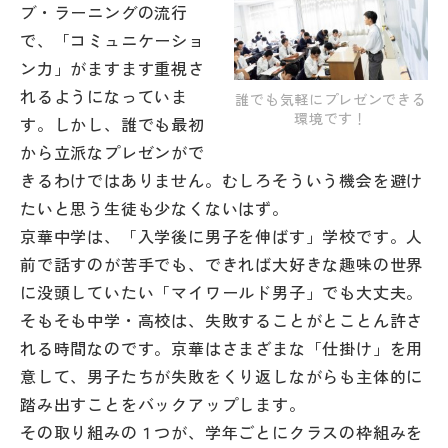
ブ・ラーニングの流行
で、「コミュニケーショ
帰国生受験情報
ン力」がますます重視さ
れるようになっていま
誰でも気軽にプレゼンできる
説明会・イベント情報
環境です！
す。しかし、誰でも最初
から立派なプレゼンがで
よみもの
きるわけではありません。むしろそういう機会を避け
たいと思う生徒も少なくないはず。
学校からのお知らせ
京華中学は、「入学後に男子を伸ばす」学校です。人
前で話すのが苦手でも、できれば大好きな趣味の世界
学校HP最新情報
に没頭していたい「マイワールド男子」でも大丈夫。
そもそも中学・高校は、失敗することがとことん許さ
特集
れる時間なのです。京華はさまざまな「仕掛け」を用
意して、男子たちが失敗をくり返しながらも主体的に
踏み出すことをバックアップします。
NettyLandかわら版
その取り組みの１つが、学年ごとにクラスの枠組みを