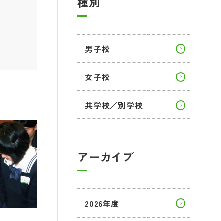
種別
男子校
女子校
共学校／別学校
アーカイブ
2026年度