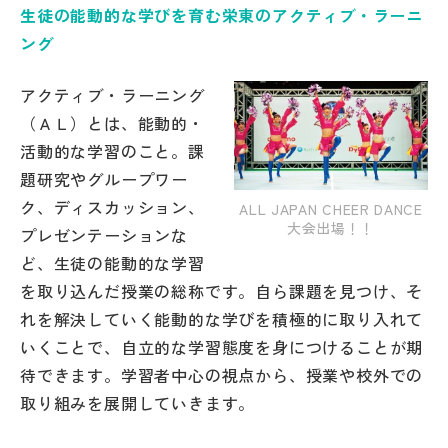
生徒の能動的な学びを育む栄東のアクティブ・ラーニ
帰国生受験情報
ング
アクティブ・ラーニング
説明会・イベント情報
（ＡＬ）とは、能動的・
活動的な学習のこと。課
よみもの
題研究やグループワー
ク、ディスカッション、
ALL JAPAN CHEER DANCE
学校からのお知らせ
大会出場！！
プレゼンテーションな
ど、生徒の能動的な学習
学校HP最新情報
を取り込んだ授業の総称です。自ら課題を見つけ、そ
れを解決していく能動的な学びを積極的に取り入れて
特集
いくことで、自立的な学習態度を身につけることが期
待できます。学習者中心の視点から、授業や校外での
取り組みを展開していきます。
NettyLandかわら版