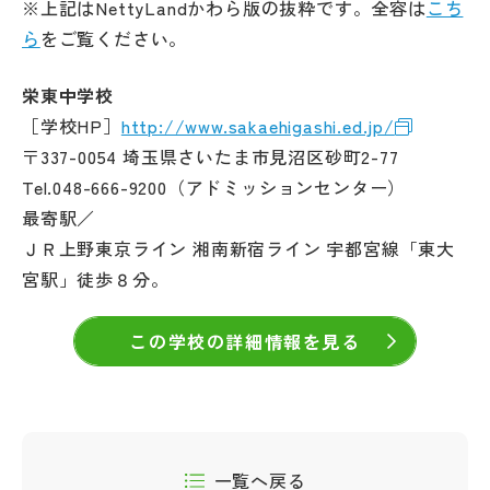
※上記はNettyLandかわら版の抜粋です。全容は
こち
その他
ら
をご覧ください。
お問い合わせ
栄東中学校
［学校HP］
http://www.sakaehigashi.ed.jp/
個人情報保護方針
〒337-0054 埼玉県さいたま市見沼区砂町2-77
Tel.048-666-9200（アドミッションセンター）
サイトマップ
最寄駅／
ＪＲ上野東京ライン 湘南新宿ライン 宇都宮線「東大
宮駅」徒歩８分。
運営会社
この学校の詳細情報を見る
一覧へ戻る