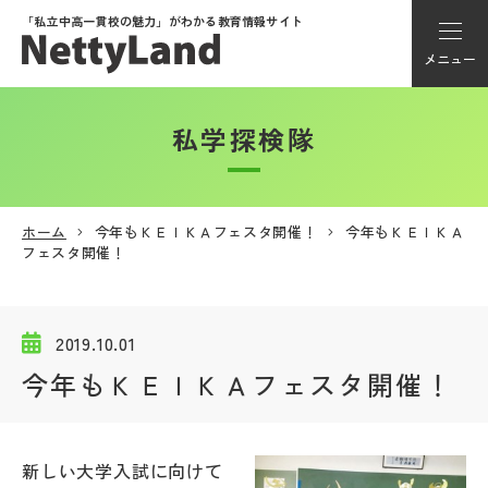
「私立中高一貫校の魅力」が
わかる教育情報サイト
メニュー
私学探検隊
アカウント登録
Myページ
ホーム
今年もＫＥＩＫＡフェスタ開催！
今年もＫＥＩＫＡ
フェスタ開催！
メニュー
学校選び
2019.10.01
今年もＫＥＩＫＡフェスタ開催！
学校動画
私学探検隊
新しい大学入試に向けて