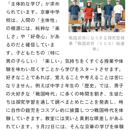
「主体的な学び」が求め
られています。京華中学
帰国生受験情報
校は、人間の「主体性」
の根源には、純粋な「楽
説明会・イベント情報
しさ」や「好奇心」があ
戦国武将になりきる探究型授
業『戦国武将（ＳＧＢ）総選
るのだと確信していま
よみもの
挙』
す。子どもたちの（特に
男の子らしい）「楽しい」気持ちをくすぐる授業や体
学校からのお知らせ
験を味わい尽くすことから学びをスタートさせます。
好きなことであれば、覚えることや考えることは苦に
学校HP最新情報
なりません。例えば中学２年生の「歴史」では、男子
の大好きな「戦国時代」に多くの時間を割き、生徒た
特集
ちは探究学習を通して調べまとめたことを発表し、時
に自作の鎧兜をコスプレ的に披露しつつ戦国時代を体
験していきます。教室には笑いと真剣な眼差しがあふ
NettyLandかわら版
れています。９月22日には、そんな京華の学びを体験