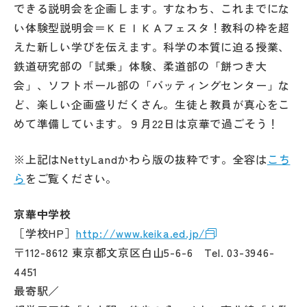
できる説明会を企画します。すなわち、これまでにな
その他
い体験型説明会＝ＫＥＩＫＡフェスタ！教科の枠を超
お問い合わせ
えた新しい学びを伝えます。科学の本質に迫る授業、
鉄道研究部の「試乗」体験、柔道部の「餅つき大
会」、ソフトボール部の「バッティングセンター」な
個人情報保護方針
ど、楽しい企画盛りだくさん。生徒と教員が真心をこ
めて準備しています。９月22日は京華で過ごそう！
サイトマップ
※上記はNettyLandかわら版の抜粋です。全容は
こち
ら
をご覧ください。
運営会社
京華中学校
［学校HP］
http://www.keika.ed.jp/
〒112-8612 東京都文京区白山5-6-6 Tel. 03-3946-
4451
最寄駅／