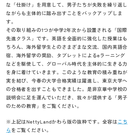
その他
な「仕掛け」を用意して、男子たちが失敗を繰り返し
ながらも主体的に踏み出すことをバックアップしま
お問い合わせ
す。
その取り組みの1つが中学2年次から設置される「国際
先進クラス」です。英語を全面的に強化した授業はも
個人情報保護方針
ちろん、海外留学生とのさまざまな交流、国内英語合
宿、海外留学の奨励、タブレットによるeラーニング
サイトマップ
などを駆使して、グローバル時代を主体的に生きる力
を身に着けていきます。このような教育の積み重ねが
運営会社
実を結び、今春の大学合格実績は躍進し、東京大学へ
の合格者を出すこともできました。是非京華中学校の
説明会に足を運んでいただき、我々が提供する「男子
のための教育」をご覧ください。
※上記はNettyLandかわら版の抜粋です。全容は
こち
ら
をご覧ください。