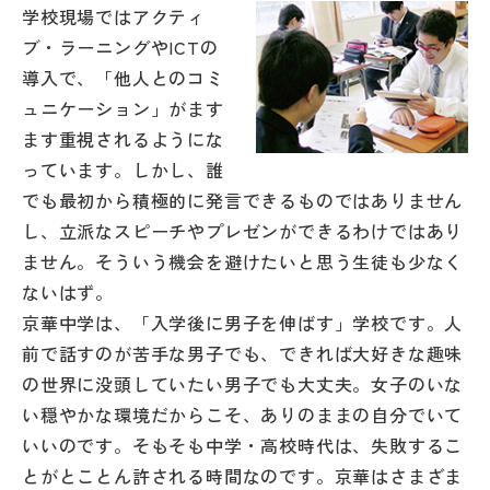
学校現場ではアクティ
帰国生受験情報
ブ・ラーニングやICTの
導入で、「他人とのコミ
ュニケーション」がます
説明会・イベント情報
ます重視されるようにな
っています。しかし、誰
よみもの
でも最初から積極的に発言できるものではありません
し、立派なスピーチやプレゼンができるわけではあり
学校からのお知らせ
ません。そういう機会を避けたいと思う生徒も少なく
ないはず。
学校HP最新情報
京華中学は、「入学後に男子を伸ばす」学校です。人
前で話すのが苦手な男子でも、できれば大好きな趣味
特集
の世界に没頭していたい男子でも大丈夫。女子のいな
い穏やかな環境だからこそ、ありのままの自分でいて
いいのです。そもそも中学・高校時代は、失敗するこ
NettyLandかわら版
とがとことん許される時間なのです。京華はさまざま