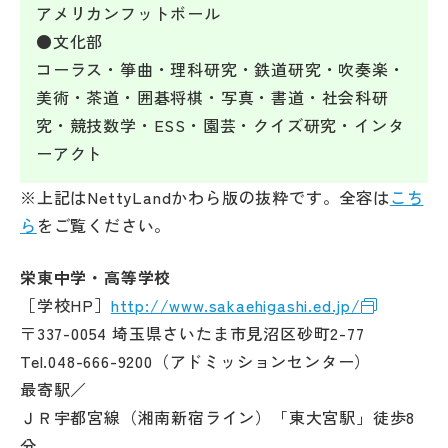
アメリカンフットボール
●文化部
コーラス・箏曲・理科研究・鉄道研究・吹奏楽・
美術・茶道・囲碁将棋・写真・書道・社会科研
究・競技数学・ESS・園芸・クイズ研究・インタ
ーアクト
※上記はNettyLandかわら版の抜粋です。全容は
こち
ら
をご覧ください。
栄東中学・高等学校
［学校HP］
http://www.sakaehigashi.ed.jp/
〒337-0054 埼玉県さいたま市見沼区砂町2-77
Tel.048-666-9200（アドミッションセンター）
最寄駅／
ＪＲ宇都宮線（湘南新宿ライン）「東大宮駅」徒歩8
分。