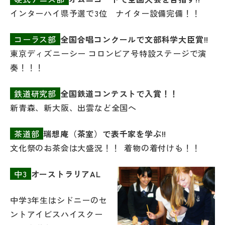
インターハイ県予選で3位 ナイター設備完備！！
コーラス部
全国合唱コンクールで文部科学大臣賞!!
東京ディズニーシー コロンビア号特設ステージで演
奏！！！
鉄道研究部
全国鉄道コンテストで入賞！！
新青森、新大阪、出雲など全国へ
茶道部
瑞想庵（茶室）で表千家を学ぶ!!
文化祭のお茶会は大盛況！！ 着物の着付けも！！
中3
オーストラリアAL
中学3年生はシドニーのセ
ントアイビスハイスクー