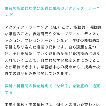
生徒の能動的な学びを育む栄東のアクティブ・ラーニ
帰国生受験情報
ング
説明会・イベント情報
アクティブ・ラーニング（AL）とは、能動的・活動的
な学習のこと。課題研究やグループワーク、ディスカ
よみもの
ッション、プレゼンテーションなど、生徒の能動的な
学習を取り込んだ授業の総称です。自ら課題を見つ
学校からのお知らせ
け、それを解決していく能動的な学びを積極的に取り
入れていくことで、自立的な学習態度を身につけるこ
学校HP最新情報
とが期待できます。学習者中心の視点から、授業や校
外での取り組みを展開していきます。
特集
教科・科目間の枠を越えて「なぜ？」を徹底的に追究
する
NettyLandかわら版
栄東中学校・高等学校では、個性と応用力を育むとい