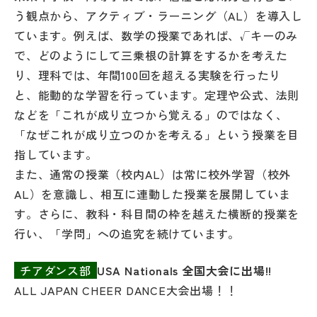
その他
う観点から、アクティブ・ラーニング（AL）を導入し
ています。例えば、数学の授業であれば、√キーのみ
お問い合わせ
で、どのようにして三乗根の計算をするかを考えた
り、理科では、年間100回を超える実験を行ったり
個人情報保護方針
と、能動的な学習を行っています。定理や公式、法則
などを「これが成り立つから覚える」のではなく、
「なぜこれが成り立つのかを考える」という授業を目
サイトマップ
指しています。
また、通常の授業（校内AL）は常に校外学習（校外
運営会社
AL）を意識し、相互に連動した授業を展開していま
す。さらに、教科・科目間の枠を越えた横断的授業を
行い、「学問」への追究を続けています。
チアダンス部
USA Nationals 全国大会に出場!!
ALL JAPAN CHEER DANCE大会出場！！