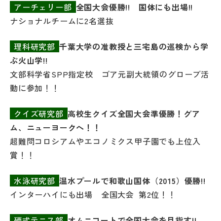
アーチェリー部
全国大会優勝!! 国体にも出場!!
ナショナルチームに2名選抜
理科研究部
千葉大学の准教授と三宅島の巡検から学
ぶ火山学!!
文部科学省SPP指定校 ゴア元副大統領のグローブ活
動に参加！！
クイズ研究部
高校生クイズ全国大会準優勝！グア
ム、ニューヨークへ！！
超難問コロシアムやエコノミクス甲子園でも上位入
賞！！
水泳研究部
温水プールで和歌山国体（2015）優勝!!
インターハイにも出場 全国大会 第2位！！
硬式テニス部
オムニコートで全国大会を目指す!!