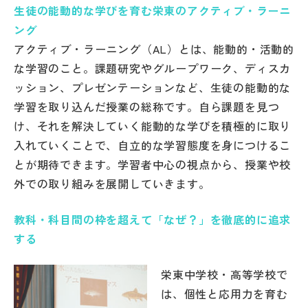
生徒の能動的な学びを育む栄東のアクティブ・ラーニ
帰国生受験情報
ング
アクティブ・ラーニング（AL）とは、能動的・活動的
な学習のこと。課題研究やグループワーク、ディスカ
説明会・イベント情報
ッション、プレゼンテーションなど、生徒の能動的な
学習を取り込んだ授業の総称です。自ら課題を見つ
よみもの
け、それを解決していく能動的な学びを積極的に取り
入れていくことで、自立的な学習態度を身につけるこ
学校からのお知らせ
とが期待できます。学習者中心の視点から、授業や校
外での取り組みを展開していきます。
学校HP最新情報
教科・科目間の枠を超えて「なぜ？」を徹底的に追求
特集
する
栄東中学校・高等学校で
NettyLandかわら版
は、個性と応用力を育む