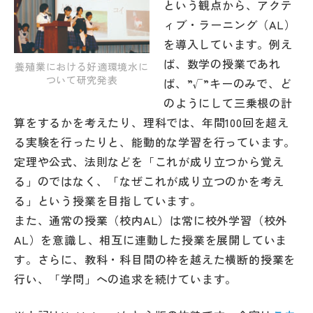
という観点から、アクテ
その他
ィブ・ラーニング（AL）
を導入しています。例え
お問い合わせ
ば、数学の授業であれ
養殖業における好適環境水に
ついて研究発表
ば、”√”キーのみで、ど
個人情報保護方針
のようにして三乗根の計
算をするかを考えたり、理科では、年間100回を超え
サイトマップ
る実験を行ったりと、能動的な学習を行っています。
定理や公式、法則などを「これが成り立つから覚え
る」のではなく、「なぜこれが成り立つのかを考え
運営会社
る」という授業を目指しています。
また、通常の授業（校内AL）は常に校外学習（校外
AL）を意識し、相互に連動した授業を展開していま
す。さらに、教科・科目間の枠を越えた横断的授業を
行い、「学問」への追求を続けています。