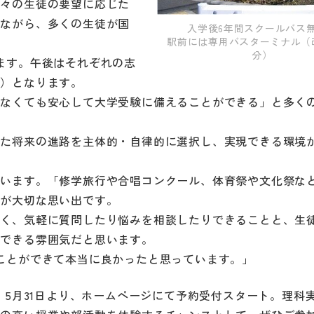
個々の生徒の要望に応じた
れながら、多くの生徒が国
入学後6年間スクールバス
駅前には専用バスターミナル（
分）
ます。午後はそれぞれの志
択）となります。
かなくても安心して大学受験に備えることができる」と多く
した将来の進路を主体的・自律的に選択し、実現できる環境
ています。「修学旅行や合唱コンクール、体育祭や文化祭な
つが大切な思い出です。
近く、気軽に質問したり悩みを相談したりできることと、生
力できる雰囲気だと思います。
ことができて本当に良かったと思っています。」
。5月31日より、ホームページにて予約受付スタート。理科