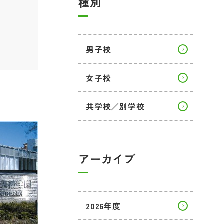
種別
男子校
女子校
共学校／別学校
アーカイブ
2026年度