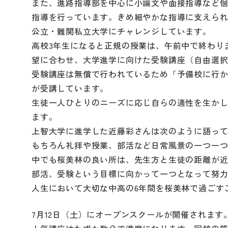
また、進路指導部を中心に小論文や面接指導など
指導を行っています。きめ細やかな指導に支えら
公立・難関私立大学にチャレンジしています。
高校3年生になると正規の授業は、午前中で終わり
望に合わせ、大学進学に向けた受験講座（自由選
受験講座は無償で行われているため「予備校に行
が受講しています。
生徒一人ひとりのニーズに応じ自らの適性を生か
ます。
上智大学に進学した近藤彩さんは次のように語っ
もちろん礼拝や授業、部活など日常風景の一つ一
中でも桜美林の良い所は、先生方と生徒の距離が
部活、受験という目標に向かって一つとなって努
人生において大切な中高の6年間を桜美林で過ごす
7月12日（土）にオープンスクールが開催されます