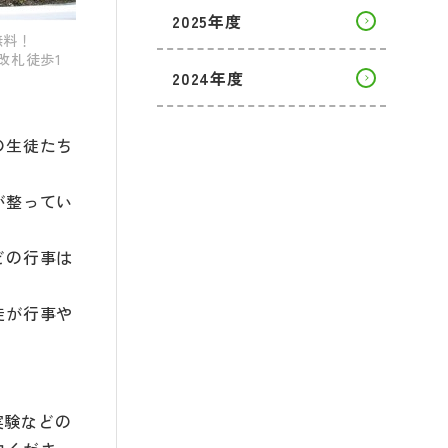
2025年度
無料！
改札徒歩1
2024年度
の生徒たち
が整ってい
どの行事は
徒が行事や
実験などの