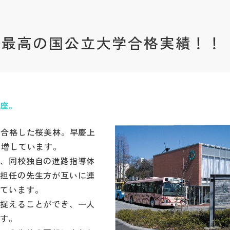
去最高の国公立大学合格実績！！
講座。
が合格した桜美林。早慶上
倍増しています。
は、同校独自の進路指導体
て担任の先生方が互いに連
しています。
を捉えることができ、一人
ます。