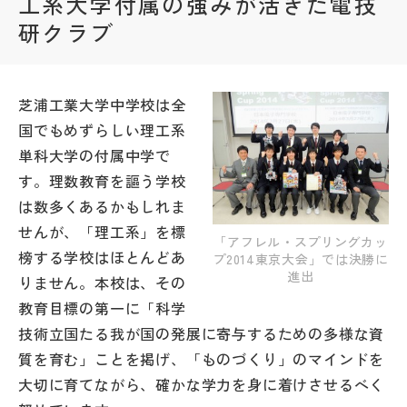
工系大学付属の強みが活きた電技
研クラブ
帰国生受験情報
説明会・イベント情報
芝浦工業大学中学校は全
国でもめずらしい理工系
よみもの
単科大学の付属中学で
す。理数教育を謳う学校
学校からのお知らせ
は数多くあるかもしれま
せんが、「理工系」を標
「アフレル・スプリングカッ
学校HP最新情報
榜する学校はほとんどあ
プ2014東京大会」では決勝に
進出
りません。本校は、その
教育目標の第一に「科学
特集
技術立国たる我が国の発展に寄与するための多様な資
質を育む」ことを掲げ、「ものづくり」のマインドを
NettyLandかわら版
大切に育てながら、確かな学力を身に着けさせるべく