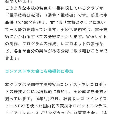
努めています。
その他
このような本校の特色を一番体現しているクラブが
「電子技術研究部」（通称：電技研）です。部員は中
お問い合わせ
高併せて100名を超え、文字通り本校のクラブにおい
て一大勢力を誇っています。その活動内容は、電子技
個人情報保護方針
術にかかわるすべての分野にわたります。Webサイト
の制作、プログラムの作成、レゴロボットの製作な
サイトマップ
ど、各自が自分の興味がある分野に取り組むことがで
きます。
運営会社
コンテストや大会にも積極的に参加
本クラブは全国中学高校Webコンテストやレゴロボッ
トの競技大会にも積極的に参加し、その成果を他校と
競っています。14年3月27日、教育版レゴ マインドス
トームEV3を使った国内初の競技系ロボットコンテス
ト「アフレル・スプリングカップ2014東京大会」（主