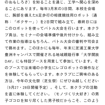
のおもしろさ〉を知ることを通じ、工学へ関心を深め
ることにあります。毎年3月末の3日間、本校を会場
に、腕部を備えた6足歩行の相撲競技用ロボット（通
称：「ボクサー」）を2日間で組み立て、最終日には
このロボットを使ってバトル大会を行います。本クラ
ブ員は、セミナーの会場準備や後片付けから、組み立
て作業の指導はもちろん、バトル大会の審判や司会ま
で務めます。このほかにも毎年、年末に芝浦工業大学
豊洲キャンパスで開催される地域親睦行事「大学開放
DAY」にも特設ブースを用意して参加しています。そ
のブースでは来場の小学生にレゴロボットの操作など
を体験してもらっています。本クラブにご興味のある
方は、今年の文化祭（芝生祭）にぜひお越しください
（9月27・28日開催予定）。そして、本クラブの活動
を直に体験してください。〈モノづくり大好き〉の男
子ゴコロを知り尽くした男子校だからこそ、このよう