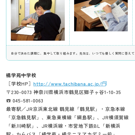
自分で決めた課題に、集中して取り組みます。先生は、いつでも優しく質問に答えて
橘学苑中学校
［学校HP］
http://www.tachibana.ac.jp/
〒230-0073 神奈川県横浜市鶴見区獅子ヶ谷1-10-35
☎ 045-581-0063
最寄駅／JR京浜東北線 鶴見線「鶴見駅」・京急本線
「京急鶴見駅」、東急東横線「綱島駅」、JR横須賀線
「新川崎駅」、JR横浜線・市営地下鉄BL「新横浜
駅」からバス「橘学苑・橘テニスアカデミー前」。