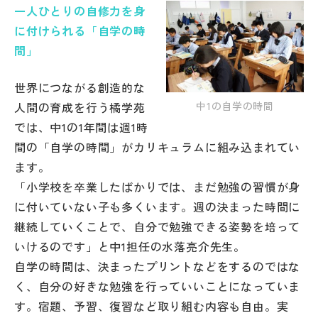
一人ひとりの自修力を身
帰国生受験情報
に付けられる「自学の時
間」
説明会・イベント情報
世界につながる創造的な
人間の育成を行う橘学苑
中1の自学の時間
よみもの
では、中1の1年間は週1時
間の「自学の時間」がカリキュラムに組み込まれてい
学校からのお知らせ
ます。
「小学校を卒業したばかりでは、まだ勉強の習慣が身
学校HP最新情報
に付いていない子も多くいます。週の決まった時間に
継続していくことで、自分で勉強できる姿勢を培って
特集
いけるのです」と中1担任の水落亮介先生。
自学の時間は、決まったプリントなどをするのではな
く、自分の好きな勉強を行っていいことになっていま
NettyLandかわら版
す。宿題、予習、復習など取り組む内容も自由。実