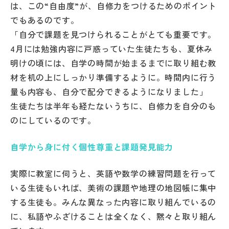
は、この“自由度”が、自修力をつけるためのポイント
その他
でもあるのです。
お問い合わせ
「自分で課題を見つけられることがとても重要です。
4月には勉強内容に戸惑っていた生徒たちも、夏休み
明けの頃には、自学の時間が始まるまでに取り組む教
個人情報保護方針
材を机の上にしっかり準備するように。時間内に行う
量も内容も、自分で配分できるようになりました」
サイトマップ
生徒たちは半年も経たないうちに、自修力を自分のも
のにしているのです。
運営会社
自学から身に付く個性尊重と課題発見能力
実際に教室に伺うと、英語や数学の練習問題を行って
いる生徒もいれば、美術の課題や地理の地図帳に集中
する生徒も。みんな異なった内容に取り組んでいるの
に、私語やふざけることは全くなく、黙々と取り組ん