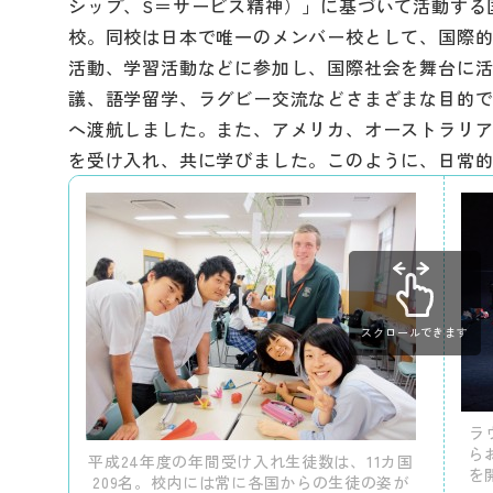
シップ、S＝サービス精神）」に基づいて活動する
校。同校は日本で唯一のメンバー校として、国際
活動、学習活動などに参加し、国際社会を舞台に活
議、語学留学、ラグビー交流などさまざまな目的で
へ渡航しました。また、アメリカ、オーストラリア、
を受け入れ、共に学びました。このように、日常
スクロールできます
ラ
ら
平成24年度の年間受け入れ生徒数は、11カ国
を
209名。校内には常に各国からの生徒の姿が