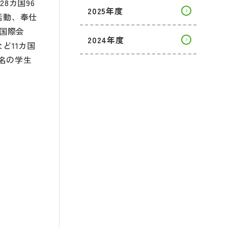
8カ国96
2025年度
活動、奉仕
国際会
2024年度
ど11カ国
名の学生