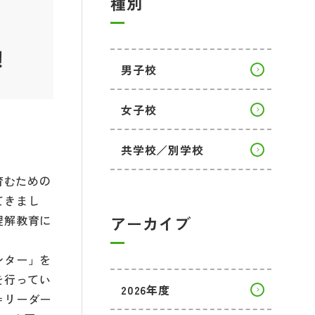
種別
！
男子校
女子校
共学校／別学校
育むための
てきまし
理解教育に
アーカイブ
ンター」を
を行ってい
2026年度
＝リーダー