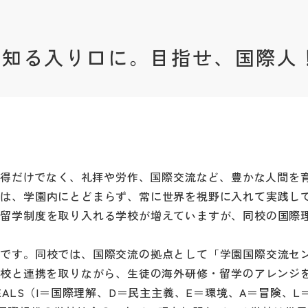
を知る入り口に。目指せ、国際人
の修得だけでなく、礼拝や労作、国際交流など、豊かな人間を
場は、学園内にとどまらず、常に世界を視野に入れて実践し
換留学制度を取り入れる学校が増えていますが、同校の国際
さです。同校では、国際交流の拠点として「学園国際交流セ
ア校と連携を取りながら、生徒の海外研修・留学のアレンジ
ALS（I＝国際理解、D＝民主主義、E＝環境、A＝冒険、L