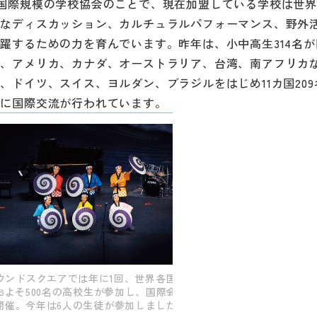
国際規模の学校協会のことで、現在加盟している学校は世界2
的なディスカッション、カルチュラルパフォーマンス、野外
躍するための力を育んでいます。昨年は、小中高生314名が
、アメリカ、カナダ、オーストラリア、台湾、南アフリカな
ドイツ、スイス、ヨルダン、ブラジルをはじめ11カ国209
的に国際交流が行われています。
ウンドスクエアでは年に1回、世界各国か
およそ500名の高校生が参加し、国際会議
開催。今年は6人の生徒が参加しました。