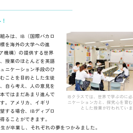
へ！
組みは、IB（国際バカロ
目標を海外の大学への進
レア機構）の提供する世界
て、授業のほとんどを英語
ミュニケーション手段のひ
育むことを目的とした生徒
ち、自ら考え、人の意見を
日本ではまだあまり進んで
IBクラスでは、世界で学ぶのに
ます。アメリカ、イギリ
ニケーション力と、探究心を育む
とした授業が行われていま
望する場合、IBディプロ
を得ることができます。
一期生が卒業し、それぞれの夢をつかみました。