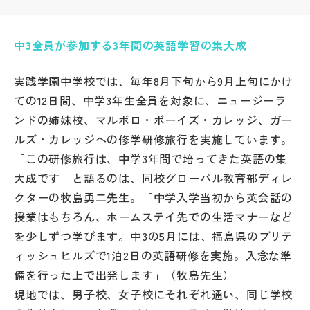
帰国生受験情報
中3全員が参加する3年間の英語学習の集大成
説明会・イベント情報
実践学園中学校では、毎年8月下旬から9月上旬にかけ
ての12日間、中学3年生全員を対象に、ニュージーラ
よみもの
ンドの姉妹校、マルボロ・ボーイズ・カレッジ、ガー
ルズ・カレッジへの修学研修旅行を実施しています。
学校からのお知らせ
「この研修旅行は、中学3年間で培ってきた英語の集
大成です」と語るのは、同校グローバル教育部ディレ
学校HP最新情報
クターの牧島勇二先生。「中学入学当初から英会話の
授業はもちろん、ホームステイ先での生活マナーなど
を少しずつ学びます。中3の5月には、福島県のブリテ
特集
ィッシュヒルズで1泊2日の英語研修を実施。入念な準
備を行った上で出発します」（牧島先生）
NettyLandかわら版
現地では、男子校、女子校にそれぞれ通い、同じ学校