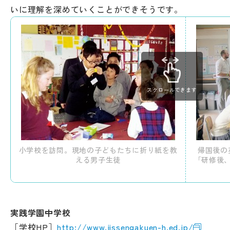
いに理解を深めていくことができそうです。
スクロールできます
小学校を訪問。現地の子どもたちに折り紙を教
帰国後の
える男子生徒
「研修後
実践学園中学校
［学校HP］
http://www.jissengakuen-h.ed.jp/