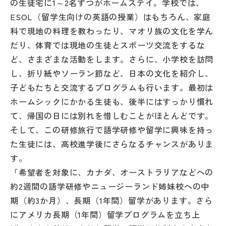
の生徒宅に1～2名ずつがホームステイ。学校では、
その他
ESOL（留学生向けの英語の授業）はもちろん、家庭
科で現地の料理を教わったり、マオリ族の文化を学ん
お問い合わせ
だり、体育では現地の生徒とスポーツ交流をするな
ど、さまざまな活動をします。さらに、小学校を訪問
個人情報保護方針
し、折り紙やソーラン節など、日本の文化を紹介し、
子どもたちと交流するプログラムも行います。最初は
サイトマップ
ホームシックにかかる生徒も、後半にはすっかり慣れ
て、帰国の日には別れを惜しむことがほとんどです。
そして、この研修旅行で語学研修や留学に興味を持っ
運営会社
た生徒には、高校進学後にさらなるチャンスがありま
す。
「希望者を対象に、カナダ、オーストラリアなどへの
約2週間の語学研修やニュージーランド姉妹校への中
期（約3か月）、長期（1年間）留学があります。さら
にアメリカ長期（1年間）留学プログラムを立ち上