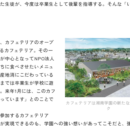
した生徒が、今度は卒業生として後輩を指導する。そんな「
が、カフェテリアのオープ
するカフェテリア。その一
が中心となってNPO法人
たちに食べさせたいメニュ
地産地消にこだわっている
れまでは卒業生が学校に遊
。来年1月には、このカフ
なっています」とのことで
カフェテリアは湘南学園の新たな
ク
が参加するカフェテリア
れが実現できるのも、学園への強い想いがあってこそだと、