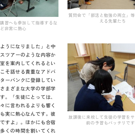
質問会で「部活と勉強の両立」等
える先輩たち
講習へも参加して指導するな
ど非常に熱心
うようになりました」と中
バスツアーのような内容か
究室を案内してくれるとい
らこそ話せる貴重なアドバ
ーターバンクに登録してい
、さまざまな大学の学部学
ます。「生徒にとっては、
我々に言われるよりも響く
生も実に熱心なんです。彼
放課後に来校して生徒の学習をサ
んですよ」。ほかにも合宿
前の予習もバッチリです
に多くの時間を割いてくれ