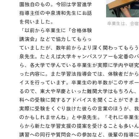
園独自のもの。今回は学習進学
指導主任の中泉清和先生にお話
を伺いました。
卒業生は、合宿
「以前から卒業生に『合格体験
講演会』などで協力してもらっ
ていましたが、数年前からより深く関わってもら
泉先生。たとえば大学キャンパスツアーも定番の
ら、各大学で学んでいる卒業生が実際に学内や研
った内容に。また学習法指導会では、体験者だか
イスを行っています。卒業生の約半数がこのサポ
るので、東大や早慶といった難関大学はもちろん
科への受験に関するアドバイスを聞くことができ
実際に受験をくぐり抜けた彼らの言葉のほうが、
のかもしれませんね」と中泉先生。「それに卒業
らから新たな学習支援の提案を受けることも多い
講習への同行や質問会への参加など、後輩の指導