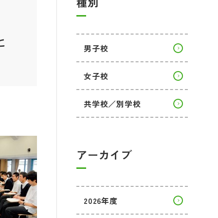
種別
と
男子校
女子校
共学校／別学校
アーカイブ
2026年度