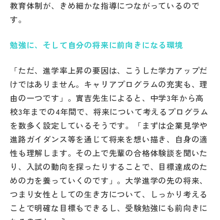
教育体制が、きめ細かな指導につながっているので
その他
す。
お問い合わせ
勉強に、そして自分の将来に前向きになる環境
個人情報保護方針
「ただ、進学率上昇の要因は、こうした学力アップだ
けではありません。キャリアプログラムの充実も、理
サイトマップ
由の一つです」。實吉先生によると、中学3年から高
校3年までの4年間で、将来について考えるプログラム
を数多く設定しているそうです。「まずは企業見学や
運営会社
進路ガイダンス等を通じて将来を想い描き、自身の適
性も理解します。その上で先輩の合格体験談を聞いた
り、入試の動向を探ったりすることで、目標達成のた
めの力を養っていくのです」。大学進学の先の将来、
つまり女性としての生き方について、しっかり考える
ことで明確な目標もできるし、受験勉強にも前向きに