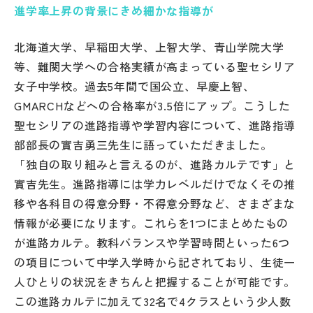
進学率上昇の背景にきめ細かな指導が
帰国生受験情報
北海道大学、早稲田大学、上智大学、青山学院大学
等、難関大学への合格実績が高まっている聖セシリア
説明会・イベント情報
女子中学校。過去5年間で国公立、早慶上智、
GMARCHなどへの合格率が3.5倍にアップ。こうした
よみもの
聖セシリアの進路指導や学習内容について、進路指導
部部長の實吉勇三先生に語っていただきました。
学校からのお知らせ
「独自の取り組みと言えるのが、進路カルテです」と
實吉先生。進路指導には学力レベルだけでなくその推
学校HP最新情報
移や各科目の得意分野・不得意分野など、さまざまな
情報が必要になります。これらを1つにまとめたもの
特集
が進路カルテ。教科バランスや学習時間といった6つ
の項目について中学入学時から記されており、生徒一
人ひとりの状況をきちんと把握することが可能です。
NettyLandかわら版
この進路カルテに加えて32名で4クラスという少人数