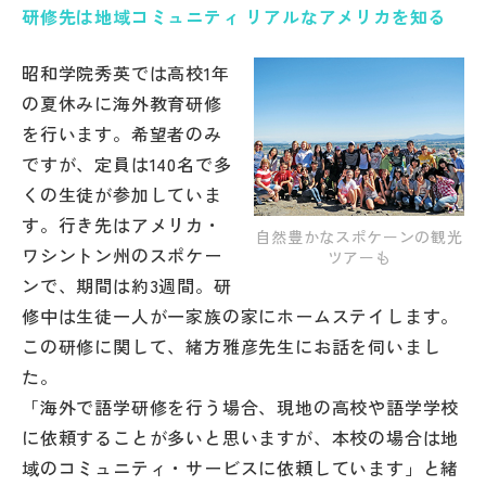
研修先は地域コミュニティ リアルなアメリカを知る
帰国生受験情報
昭和学院秀英では高校1年
の夏休みに海外教育研修
説明会・イベント情報
を行います。希望者のみ
ですが、定員は140名で多
よみもの
くの生徒が参加していま
す。行き先はアメリカ・
学校からのお知らせ
自然豊かなスポケーンの観光
ワシントン州のスポケー
ツアーも
ンで、期間は約3週間。研
学校HP最新情報
修中は生徒一人が一家族の家にホームステイします。
この研修に関して、緒方雅彦先生にお話を伺いまし
特集
た。
「海外で語学研修を行う場合、現地の高校や語学学校
に依頼することが多いと思いますが、本校の場合は地
NettyLandかわら版
域のコミュニティ・サービスに依頼しています」と緒