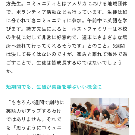
方先生。コミュニティとはアメリカにおける地域団体
その他
で、ボランティア活動なども行っています。生徒は班
お問い合わせ
に分かれて各コミュニティに参加。午前中に英語を学
びます。緒方先生によると「ホストファミリーは本校
の生徒に対して非常に好意的で、週末にさまざまな場
個人情報保護方針
所へ連れて行ってくれるそうです」とのこと。3週間
は決して長くはないのですが、家族と離れて海外で過
サイトマップ
ごすことで、生徒は皆成長するのではないでしょう
か。
運営会社
短期間でも、生徒が英語を学ぶいい機会に
「もちろん3週間で劇的に
英語力がアップするわけ
ではありません。それで
も『思うようにコミュニ