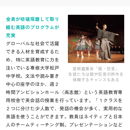
帰国生受験情報
全員が切磋琢磨して取り
組む英語のプログラムが
説明会・イベント情報
充実
グローバルな社会で活躍
よみもの
できる人材を育成するた
め、特に英語教育に力を
学校からのお知らせ
注いでいる専修大学松戸
芸術鑑賞会「能・狂言」
生徒たちは能や狂言の所作を
中学校。文法や読み書き
体験するチャンスもある
学校HP最新情報
中心の座学のほか、週２
時間アンビションホール（高志館）という英語教育専
特集
用校舎で英会話の授業を行っています。「１クラスを
２つに分けた少人数で、発話の機会が多く、実用的な
英語を使うことができます。教員はネイティブと日本
NettyLandかわら版
人のチームティーチング制。プレゼンテーションなど