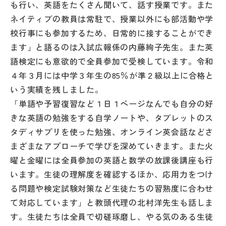
も行い、英語をたくさん聞いて、話す授業です。また
その他
ネイティブの教員は常駐で、授業以外にも部活動や学
お問い合わせ
校行事にも参加するため、日常的に接することができ
ます」と語るのは入試広報係の内藤絢子先生。また英
語検定にも意欲的で全員参加で受検しています。令和
個人情報保護方針
４年３月には中学３年生の85％が準２級以上に合格と
いう実績を残しました。
サイトマップ
「単語や予習復習など１日１ページなんでも自分の好
きな英語の勉強をする自学ノートや、タブレットのス
タディサプリを使った勉強、オンライン英会話などさ
運営会社
まざまなアプローチで学びを深めていきます。また火
曜と金曜には全員参加の英語と数学の放課後講座も行
います。生徒の理解度を確認するほか、応用力をつけ
る問題や検定試験対策など生徒たちの習熟度に合わせ
て対応しています」と教頭代理の北村洋先生も話しま
す。生徒たちは全員で切磋琢磨し、やる気のある生徒