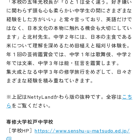
「本校の五味光校長が『０と１は全く違う。好き嫌い
に関わらず頭も心も柔らかい中学生の間にさまざまな
経験をした方がいい』と常々言っており、英語だけで
はなく、日本文化の本物に触れる機会も大切にしてい
ます」と北村先生。中学２年には、日本の主食である
米について理解を深めるため田植えと稲刈り体験を。
年１回の芸術鑑賞会では、中学１年は歌舞伎、中学２
年では文楽、中学３年は能・狂言を鑑賞します。
集大成となる中学３年の修学旅行をめざして、日々さ
まざまな経験を積み重ねていきます。
※上記はNettyLandかわら版の抜粋です。全容は
こち
ら
をご覧ください。
専修大学松戸中学校
［学校HP］
https://www.senshu-u-matsudo.ed.jp/