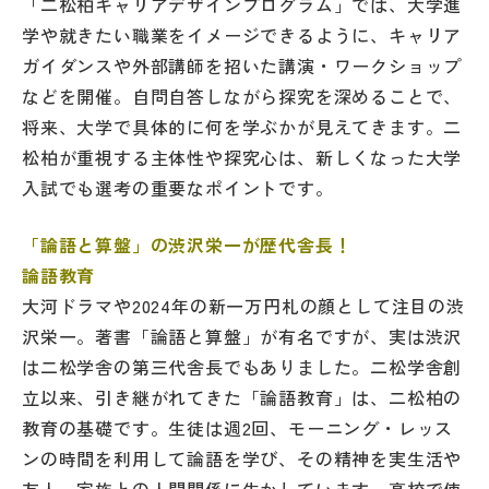
「二松柏キャリアデザインプログラム」では、大学進
学や就きたい職業をイメージできるように、キャリア
ガイダンスや外部講師を招いた講演・ワークショップ
などを開催。自問自答しながら探究を深めることで、
将来、大学で具体的に何を学ぶかが見えてきます。二
松柏が重視する主体性や探究心は、新しくなった大学
入試でも選考の重要なポイントです。
「論語と算盤」の渋沢栄一が歴代舎長！
論語教育
大河ドラマや2024年の新一万円札の顔として注目の渋
沢栄一。著書「論語と算盤」が有名ですが、実は渋沢
は二松学舎の第三代舎長でもありました。二松学舎創
立以来、引き継がれてきた「論語教育」は、二松柏の
教育の基礎です。生徒は週2回、モーニング・レッス
ンの時間を利用して論語を学び、その精神を実生活や