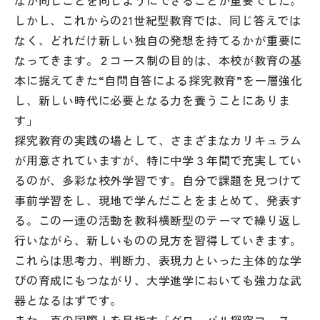
なが同じことを同じようにできることが重要でした。
その他
しかし、これからの21世紀型教育では、同じ答えでは
なく、どれだけ新しい独自の発想を持てるかが重要に
お問い合わせ
なってきます。２コース制の目的は、本校が教育の基
本に据えてきた“自問自答による探究教育”を一層強化
個人情報保護方針
し、新しい時代に必要となる力を養うことにありま
す」
探究教育の実践の場として、さまざまなカリキュラム
サイトマップ
が用意されていますが、特に中学３年間で充実してい
るのが、多彩な校外学習です。自分で課題を見つけて
運営会社
事前学習をし、現地で学んだことをまとめて、発表す
る。この一連の活動を教科横断型のテーマで繰り返し
行いながら、新しいものの見方を習得していきます。
これらは思考力、判断力、表現力といった主体的な学
びの育成にもつながり、大学進学においても強力な武
器となるはずです。