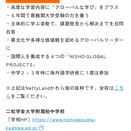
・高度な学習内容に「グローバルな学び」をプラス
・６年間で最難関大学受験の力を養う
・主体的に学ぶ姿勢で、課題発見から解決までを自問
自答
・異文化や多様な価値観を認めるグローバルリーダー
に
・国際人を養成する４つの「NISHO GLOBAL
PROJECTS」
・中学２～３年時に海外語学研修に１度は参加
※上記はNettyLandかわら版の抜粋です。全容は
こち
ら
をご覧ください。
二松学舎大学附属柏中学校
［学校HP］
https://www.nishogakusha-
kashiwa.ed.jp/