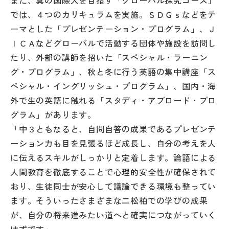
また、真の国際人を目指す「グローバル探究コース」
では、４つのカリキュラムを実施。ＳＤＧｓなどをテ
ーマとした「プレゼンテーション・プログラム」、Ｊ
ＩＣＡなどグローバルで活動する団体や施設を訪問し
たり、外部の講師を招いた「スペシャル・ラーニン
グ・プログラム」、秋と冬に行う英語の集中講座「ス
ペシャル・イングリッシュ・プログラム」、国内・海
外で生の英語に触れる「スタディ・アブロード・プロ
グラム」があります。
「中３ともなると、自問自答の成果であるプレゼンテ
ーション力も目を見張るほど成長し、自分の考えを人
に伝えるスキルがしっかりと定着します。論語による
人間教育を徹底することで心理的安全性が確保されて
おり、生徒同士が安心して議論できる環境も整ってい
ます。そういったさまざまな二松柏での学びの成果
が、自分の将来進みたい道へと確実につながっていく