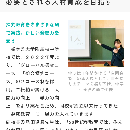
必要とされる人材育成を目指す
帰国生受験情報
探究教育をさまざまな場
説明会・イベント情報
で実践。新しい発想力を
養う
よみもの
二松学舎大学附属柏中学
校では、２０２２年度よ
学校からのお知らせ
り、「グローバル探究コ
ース」「総合探究コー
中３は１年間かけて「自問自
答」の集大成として、自分な
学校HP最新情報
ス」の２コース制を採
りのテーマを掘り下げ、中学
用。二松柏が掲げる「人
生全員の前で発表
間力の向上」「学力の向
特集
上」をより高めるため、同校が創立以来行ってきた
「探究教育」に一層力を入れていきます。
NettyLandかわら版
副校長の島田達彦先生は、「20世紀型教育では、みん