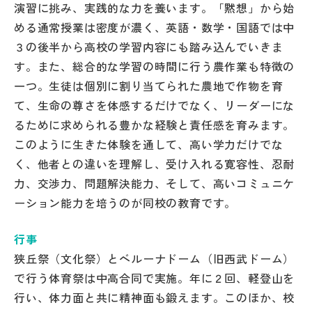
演習に挑み、実践的な力を養います。「黙想」から始
める通常授業は密度が濃く、英語・数学・国語では中
３の後半から高校の学習内容にも踏み込んでいきま
す。また、総合的な学習の時間に行う農作業も特徴の
一つ。生徒は個別に割り当てられた農地で作物を育
て、生命の尊さを体感するだけでなく、リーダーにな
るために求められる豊かな経験と責任感を育みます。
このように生きた体験を通して、高い学力だけでな
く、他者との違いを理解し、受け入れる寛容性、忍耐
力、交渉力、問題解決能力、そして、高いコミュニケ
ーション能力を培うのが同校の教育です。
行事
狭丘祭（文化祭）とベルーナドーム（旧西武ドーム）
で行う体育祭は中高合同で実施。年に２回、軽登山を
行い、体力面と共に精神面も鍛えます。このほか、校