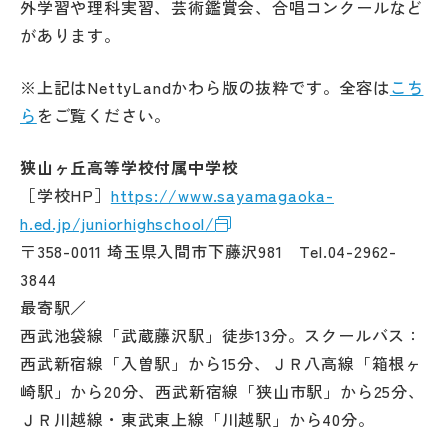
外学習や理科実習、芸術鑑賞会、合唱コンクールなど
があります。
※上記はNettyLandかわら版の抜粋です。全容は
こち
ら
をご覧ください。
狭山ヶ丘高等学校付属中学校
［学校HP］
https://www.sayamagaoka-
h.ed.jp/juniorhighschool/
〒358-0011 埼玉県入間市下藤沢981 Tel.04-2962-
3844
最寄駅／
西武池袋線「武蔵藤沢駅」徒歩13分。スクールバス：
西武新宿線「入曽駅」から15分、ＪＲ八高線「箱根ヶ
崎駅」から20分、西武新宿線「狭山市駅」から25分、
ＪＲ川越線・東武東上線「川越駅」から40分。