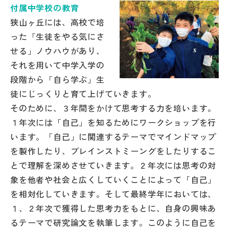
付属中学校の教育
帰国生受験情報
狭山ヶ丘には、高校で培
った「生徒をやる気にさ
せる」ノウハウがあり、
説明会・イベント情報
それを用いて中学入学の
段階から「自ら学ぶ」生
よみもの
徒にじっくりと育て上げていきます。
そのために、３年間をかけて思考する力を培います。
学校からのお知らせ
１年次には「自己」を知るためにワークショップを行
います。「自己」に関連するテーマでマインドマップ
学校HP最新情報
を製作したり、ブレインストミーングをしたりするこ
とで理解を深めさせていきます。２年次には思考の対
特集
象を他者や社会と広くしていくことによって「自己」
を相対化していきます。そして最終学年においては、
１、２年次で獲得した思考力をもとに、自身の興味あ
NettyLandかわら版
るテーマで研究論文を執筆します。このように自己を