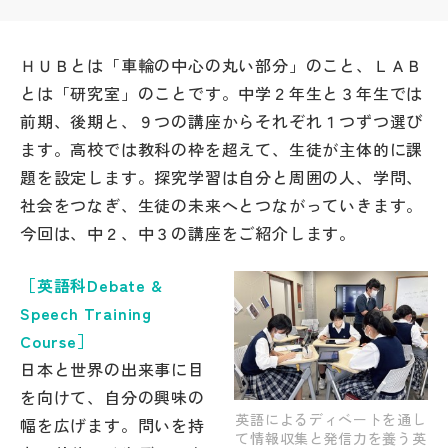
帰国生受験情報
ＨＵＢとは「車輪の中心の丸い部分」のこと、ＬＡＢ
とは「研究室」のことです。中学２年生と３年生では
説明会・イベント情報
前期、後期と、９つの講座からそれぞれ１つずつ選び
ます。高校では教科の枠を超えて、生徒が主体的に課
よみもの
題を設定します。探究学習は自分と周囲の人、学問、
社会をつなぎ、生徒の未来へとつながっていきます。
学校からのお知らせ
今回は、中２、中３の講座をご紹介します。
学校HP最新情報
［英語科Debate &
Speech Training
Course］
特集
日本と世界の出来事に目
を向けて、自分の興味の
NettyLandかわら版
英語によるディベートを通し
幅を広げます。問いを持
て情報収集と発信力を養う英