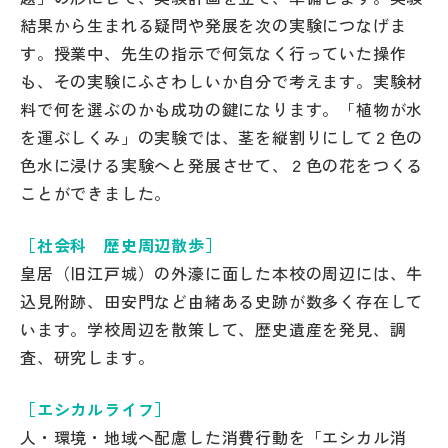
結果から生まれる疑問や発展を次の実験につなげま
す。授業中、先生の指示で何気なく行っていた操作
も、その実験にふさわしいか自分で考えます。実験材
料で何を選ぶのかも成功の鍵になります。「植物が水
を運ぶしくみ」の実験では、茎を縦割りにして２色の
色水に浸ける実験へと発展させて、２色の花をつくる
ことができました。
［社会科 歴史周辺散歩］
皇居（旧江戸城）の外濠に面した本校の周辺には、牛
込見附跡、田安門など由緒ある史跡が数多く存在して
います。学校周辺を散策して、歴史遺産を発見、調
査、研究します。
［エシカルライフ］
人・環境・地域へ配慮した消費行動を「エシカル消