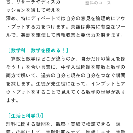
ち、リサーチやディスカ
語科のコース
その他
ッションを通して考えを
深め、特にディベートでは自分の意見を論理的にアウ
お問い合わせ
トプットする力をつけます。英語は非常に有益なツー
ルで、英語を駆使して情報収集と発信力を磨きます。
個人情報保護方針
［数学科 数学を極める！］
サイトマップ
「算数と数学はどこが違うのか、自分だけの答えを探
そう！」を合い言葉に、中学入試問題を算数と数学の
両方で解いて、過去の自分と現在の自分をつなぐ瞬間
運営会社
を探します。生徒が先生役になって、インプットとア
ウトプットをすることで見えてくる数学の世界があり
ます。
［生活と科学①］
理科に関する疑問を、観察・実験で検証できる「課
題」の形にして、実験計画を立て、準備します。実験